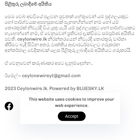
පිළිතුරු ලබාදීමේ අයිතිය
මෙම වෙබ් අඩවියේ පළවන පුවතක් හේතුවෙන් යම් පුද්ගලයකුට
හෝ පාර්ශ්වයක අපහසුතාවක් පැනනගින්නේ නම් හෝ යම්
තොරතුරක් නිවැරදි විය යුතු යැයි යම් පුද්ගලයකුට හෝ පාර්ශ්වයකට
හැඟෙන්නේ නම්, ඒ වෙනුවෙන් ප්‍රතිචාර දැක්වීමට සම්පූර්ණ අයිතිය
පවතී. ceylonwire.lk නිරන්තරයෙන් නිවැරදි තොරතුරු වාර්තා
කිරීමට බැඳී සිටින අතර, වෘත්තීය ආචාරධර්මවලට ගරුකරන
අන්තර්ජාල වේදිකාවක් ලෙස පිළිතුරු ලබාදීමේ අයිතියට ගරුකරයි.
ඒ වෙනුවෙන් කරුණාකර අපට දැනුම්දෙන්න..
ඊමේල් – ceylonewireyt@gmail.com
2023 Ceylonwire.lk. Powered by BLUESKY.LK
This website uses cookies to improve your
web experience.
Accept