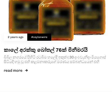
2 years ago
#ceylonwire
කාලේ අරක්කු බෝතල් 76ක් මිනීමරයි
බිබිල නගරයේ පිහිටි රටබීම හලේදී ඉකුත් ( 30 දා ) වැනිදා මියගොස්
සිටියදී හමු වූ එහි කළමනාකරුගේ මරණය සම්බන්ධයෙන් එහි
read more