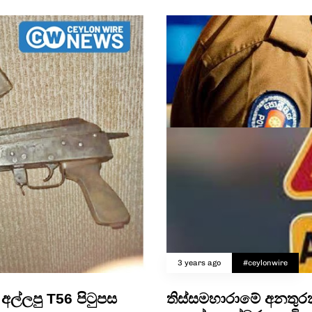
3 years ago
#ceylonwire
අල්ලපු T56 පිටුපස
තිස්සමහාරාමේ අනතුර