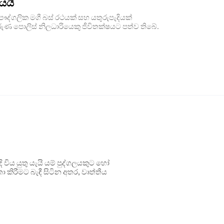
යයි
ෞද්ගලික මගී බස් රථයක් සහ යතුරුපැදියක්
තරුණ පොලිස් නිලධාරියෙකු ජීවිතක්ෂයට පත්ව තිබේ.
ිය යුතු යැයි යම් පුද්ගලයකුට හෝ
 කිරීමට බැඳී සිටින අතර, වෘත්තීය