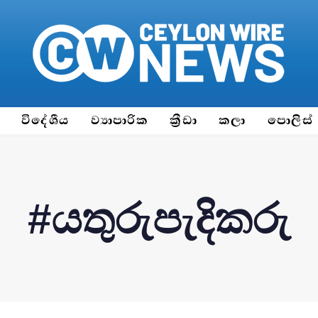
ය
විදේශීය
ව්‍යාපාරික
ක්‍රීඩා
කලා
පොලිස්
#යතුරුපැදිකරු