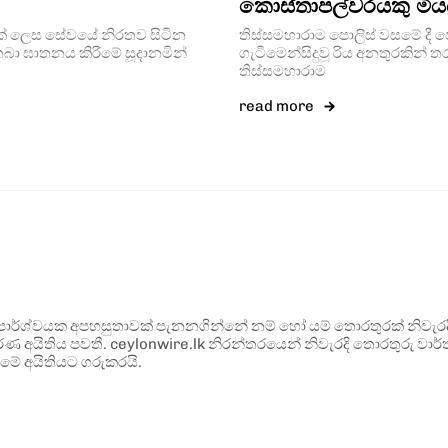
කොස්තාපල්වරයකු මිය
­යෙක් ලෙස සේවයේ නිර­තව සිටින
තිස්සමහාරාම පොලිස් වසමේ දී ප
බා ඝාත­නය කිරීමේ සූදා­න­මින්
ගැටීමෙන්සිදුවූ රිය අනතුරකින් 
තිස්සමහාරාම
read more
ර්ශ්වයක අපහසුතාවක් පැනනගින්නේ නම් හෝ යම් තොරතුරක් නිවැරදි ව
්ණ අයිතිය පවතී. ceylonwire.lk නිරන්තරයෙන් නිවැරදි තොරතුරු වාර්තා
මේ අයිතියට ගරුකරයි.