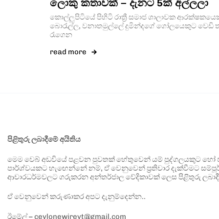
ලොකු කතාවක් – දැනට 5ක් අල්ලලා
කොල්ලු­පි­ටියේ පිහිටි රාත්‍රී සමාජ ශාලා­වක ආර­ක්ෂ­ක
බොරැල්ල, වනා­ත­මුල්ලේ දුමි­න්දගේ ගෝල­යෙ­කුට වෙඩි ත
රැගෙන
read more
පිළිතුරු ලබාදීමේ අයිතිය
මෙම වෙබ් අඩවියේ පළවන පුවතක් හේතුවෙන් යම් පුද්ගලයකුට හෝ පා
පාර්ශ්වයකට හැඟෙන්නේ නම්, ඒ වෙනුවෙන් ප්‍රතිචාර දැක්වීමට සම්පූර
ආචාරධර්මවලට ගරුකරන අන්තර්ජාල වේදිකාවක් ලෙස පිළිතුරු ලබාදී
ඒ වෙනුවෙන් කරුණාකර අපට දැනුම්දෙන්න..
ඊමේල් – ceylonewireyt@gmail.com