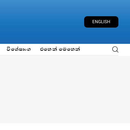
ENGLISH
විශේෂාංග
එහෙන් මෙහෙන්