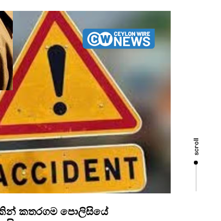
scroll
කින් කතරගම පොලිසියේ