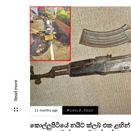
Read more
11 months ago
#'වනාතේ_බිම්සර'
කොල්ලුපිටියේ නයිට් ක්ලබ් එක ළඟින් 