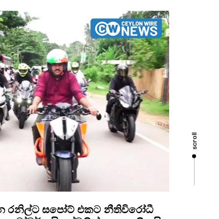
scroll
 රනිල්ට සපෝට් එකට නීතිවිරෝධී