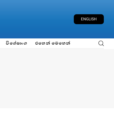
ENGLISH
විශේෂාංග
එහෙන් මෙහෙන්