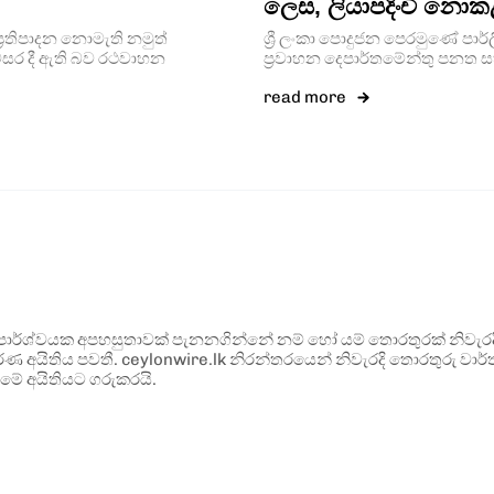
ලෙස, ලියාපදිංචි නොක
ප්‍රතිපාදන නොමැති නමුත්
ශ්‍රී ලංකා පොදුජන පෙරමුණේ පාර
සර දී ඇති බව රථවාහන
ප්‍රවාහන දෙපාර්තමේන්තු පනත ස
read more
ර්ශ්වයක අපහසුතාවක් පැනනගින්නේ නම් හෝ යම් තොරතුරක් නිවැරදි ව
්ණ අයිතිය පවතී. ceylonwire.lk නිරන්තරයෙන් නිවැරදි තොරතුරු වාර්තා
මේ අයිතියට ගරුකරයි.