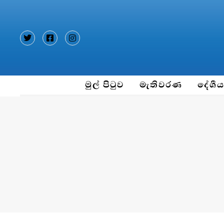
Type and hit enter
මුල් පිටුව
මැතිවරණ
දේශී