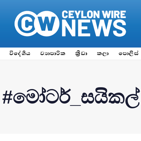
ය
විදේශීය
ව්‍යාපාරික
ක්‍රීඩා
කලා
පොලිස්
#මෝටර්_සයිකල්