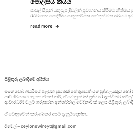
පොලිසිය කියයි
පාසල් සිසුන් යතුරුපැදිවලින් ප්‍රවාහනය කිරීමට නීතිමය 
රථවාහන පොලිසිය සානුකම්පිත හේතූන් මත මෙයට අව
read more
පිළිතුරු ලබාදීමේ අයිතිය
මෙම වෙබ් අඩවියේ පළවන පුවතක් හේතුවෙන් යම් පුද්ගලයකුට හෝ පා
පාර්ශ්වයකට හැඟෙන්නේ නම්, ඒ වෙනුවෙන් ප්‍රතිචාර දැක්වීමට සම්පූර
ආචාරධර්මවලට ගරුකරන අන්තර්ජාල වේදිකාවක් ලෙස පිළිතුරු ලබාදී
ඒ වෙනුවෙන් කරුණාකර අපට දැනුම්දෙන්න..
ඊමේල් – ceylonewireyt@gmail.com