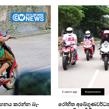
2 years ago
#ceylonwire
රවාහනය කරන්න බෑ-
රෝහිත අබේගුණවර්ධන