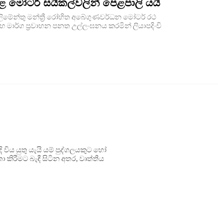
ළ මෝටර් සයිකල්වලින් පෙළපාලි යයි
්ලිමේන්තු මන්ත්‍රී රෝහිත අබේගුණවර්ධන මෝටර් රථ
හ මාර්ග ප්‍රවාහන පනත උල්ලංඝනය කරමින් ලියාපදිංචි
ිය යුතු යැයි යම් පුද්ගලයකුට හෝ
 කිරීමට බැඳී සිටින අතර, වෘත්තීය