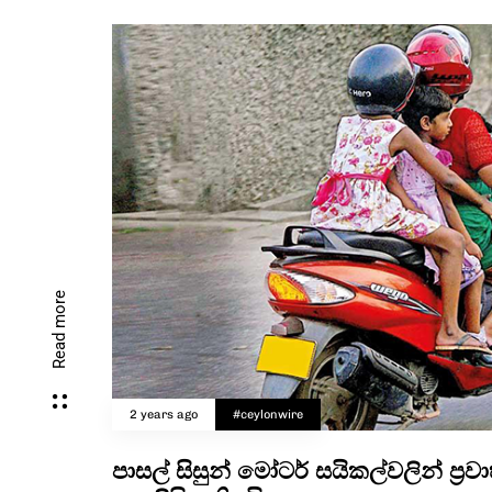
Read more
2 years ago
#ceylonwire
පාසල් සිසුන් මෝටර් සයිකල්වලින් ප්‍