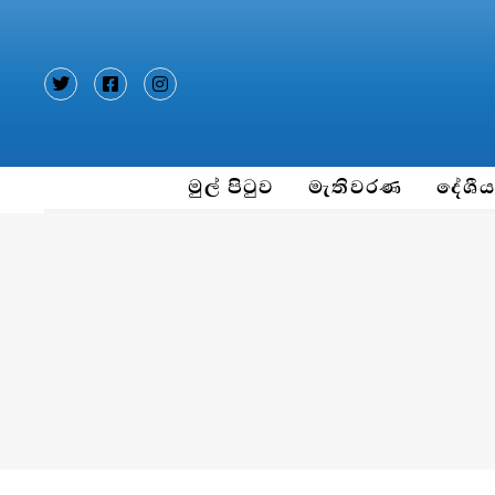
Type and hit enter
මුල් පිටුව
මැතිවරණ
දේශී