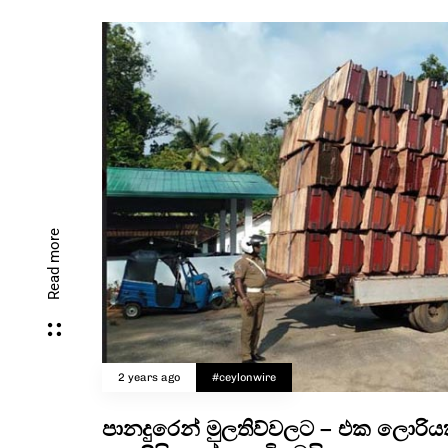
Read more
2 years ago
#ceylonwire
පානදුරෙන් මුලතිව්වලට – එක ලොරියක