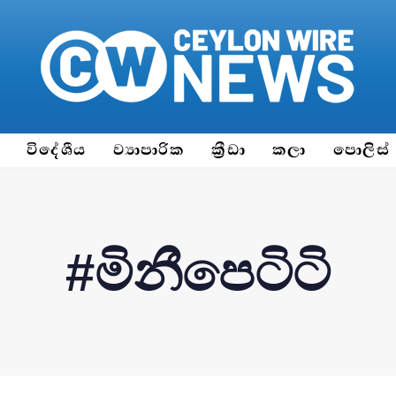
ය
විදේශීය
ව්‍යාපාරික
ක්‍රීඩා
කලා
පොලිස්
#මිනීපෙටිටි