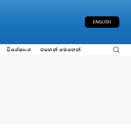
ENGLISH
විශේෂාංග
එහෙන් මෙහෙන්