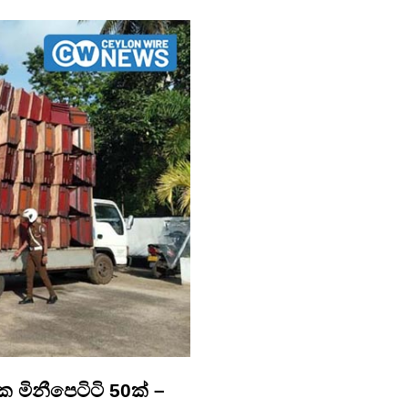
 මිනීපෙටිටි 50ක් –