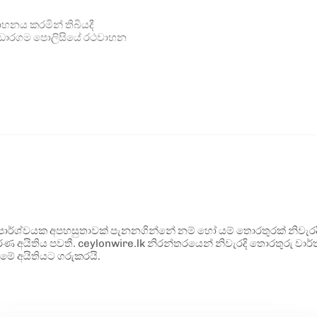
ාහනය කරමින් තිබියදී
ණ්ඩාරගම පොලිසියේ රථවාහන
ර්ශ්වයක අපහසුතාවක් පැනනගින්නේ නම් හෝ යම් තොරතුරක් නිවැරදි ව
්ණ අයිතිය පවතී. ceylonwire.lk නිරන්තරයෙන් නිවැරදි තොරතුරු වාර්තා
මේ අයිතියට ගරුකරයි.