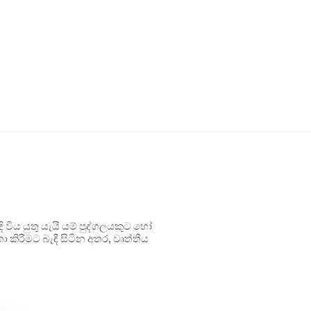
ිය යුතු යැයි යම් පුද්ගලයකුට හෝ
 කිරීමට බැඳී සිටින අතර, වෘත්තීය