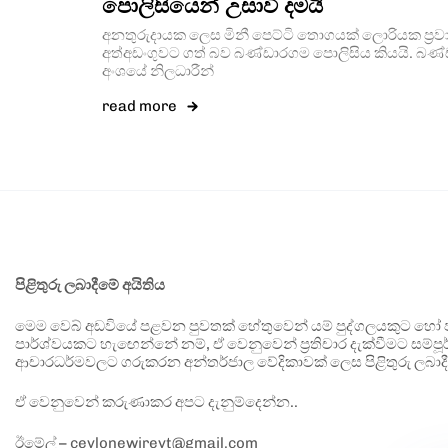
පොලිසියෙන් උසාවි දමයි
අනතුරුදායක ලෙස මිනී පෙට්ටි තොගයක් ලොරියක ප්‍රව
අත්අඩංගුවට ගත් බව බණ්ඩාරගම පොලිසිය කියයි. බ
අංශයේ නිලධාරීන්
read more
පිළිතුරු ලබාදීමේ අයිතිය
මෙම වෙබ් අඩවියේ පළවන පුවතක් හේතුවෙන් යම් පුද්ගලයකුට හෝ පා
පාර්ශ්වයකට හැඟෙන්නේ නම්, ඒ වෙනුවෙන් ප්‍රතිචාර දැක්වීමට සම්පූර
ආචාරධර්මවලට ගරුකරන අන්තර්ජාල වේදිකාවක් ලෙස පිළිතුරු ලබාදී
ඒ වෙනුවෙන් කරුණාකර අපට දැනුම්දෙන්න..
ඊමේල් – ceylonewireyt@gmail.com