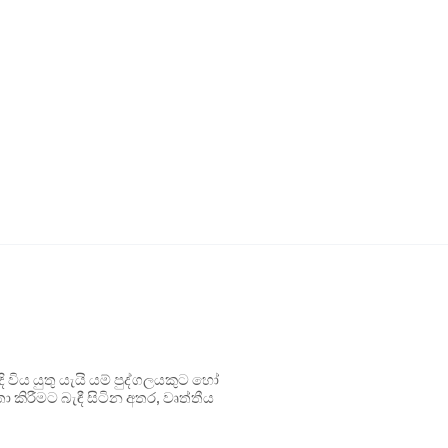
ිය යුතු යැයි යම් පුද්ගලයකුට හෝ
 කිරීමට බැඳී සිටින අතර, වෘත්තීය