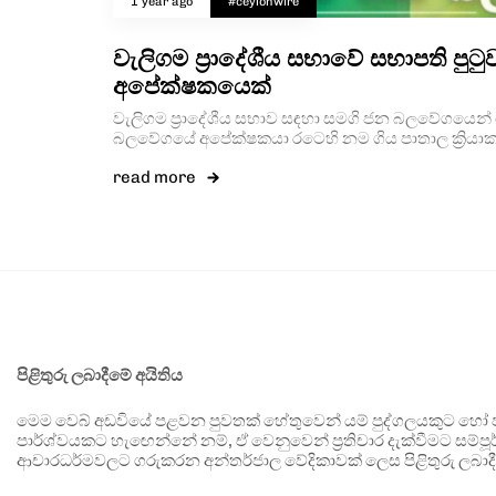
1 year ago
#ceylonwire
වැලි­ගම ප්‍රාදේ­ශීය සභාවේ සභාපති පු
අපේක්ෂකයෙක්
වැලි­ගම ප්‍රාදේ­ශීය සභාව සඳහා සමගි ජන බල­වේ­ග­
බල­වේ­ගයේ අපේ­ක්ෂ­කයා රටෙහි නම ගිය පාතාල ක්‍රියා­ක
read more
පිළිතුරු ලබාදීමේ අයිතිය
මෙම වෙබ් අඩවියේ පළවන පුවතක් හේතුවෙන් යම් පුද්ගලයකුට හෝ පා
පාර්ශ්වයකට හැඟෙන්නේ නම්, ඒ වෙනුවෙන් ප්‍රතිචාර දැක්වීමට සම්පූර
ආචාරධර්මවලට ගරුකරන අන්තර්ජාල වේදිකාවක් ලෙස පිළිතුරු ලබාදී