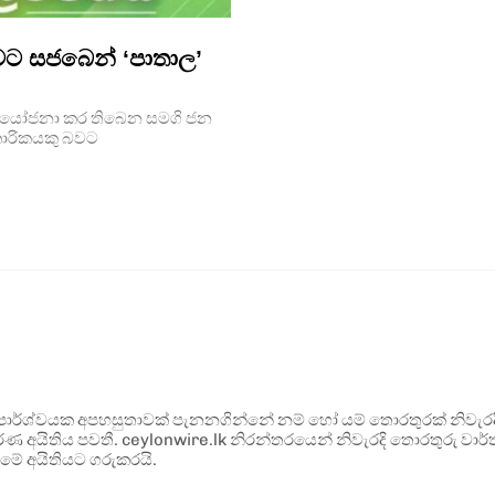
ටුවට සජබෙන් ‘පාතාල’
යෙන් යෝජනා කර තිබෙන සමගි ජන
ා­රි­ක­යකු බවට
ර්ශ්වයක අපහසුතාවක් පැනනගින්නේ නම් හෝ යම් තොරතුරක් නිවැරදි ව
්ණ අයිතිය පවතී. ceylonwire.lk නිරන්තරයෙන් නිවැරදි තොරතුරු වාර්තා
මේ අයිතියට ගරුකරයි.