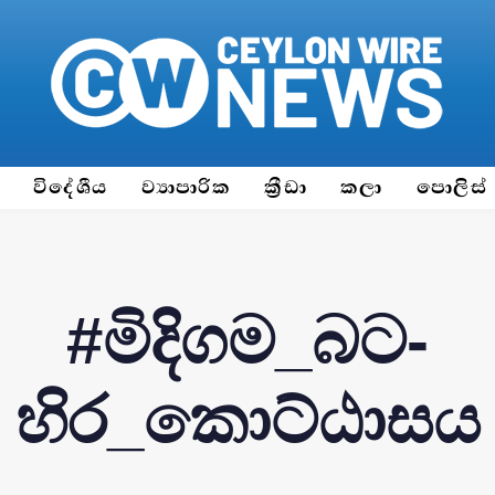
ය
විදේශීය
ව්‍යාපාරික
ක්‍රීඩා
කලා
පොලිස්
#මිදි­ගම_බට­
හිර_කොට්ඨා­ස­ය