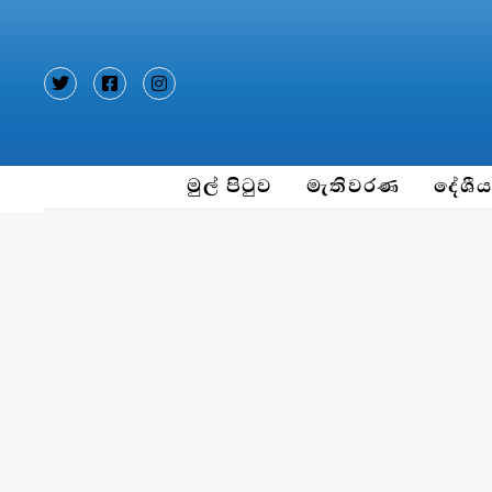
Type and hit enter
මුල් පිටුව
මැතිවරණ
දේශී