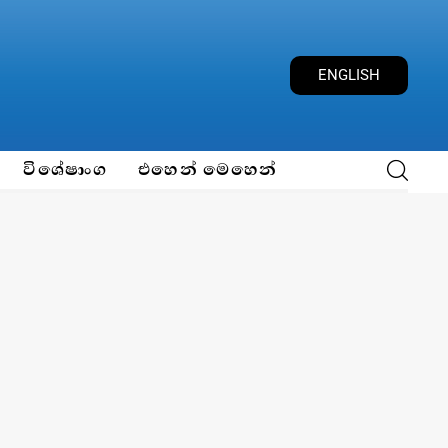
ENGLISH
විශේෂාංග
එහෙන් මෙහෙන්