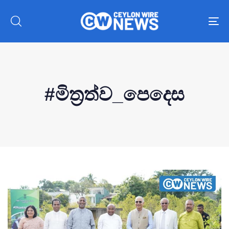
To
nav
#මිත්‍රත්ව_පෙදෙස
Type and hit enter