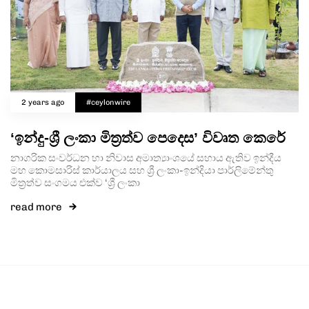
2 years ago
#ceylonwire
‘ඉන්දු-ශ්‍රී ලංකා මිත්‍රත්ව පෙදෙස’ විවෘත කෙරේ
නාගරික සංවර්ධන හා නිවාස අමාත්‍යාංශයේ සහාය ඇතිව ඉන්දීය
මහ කොමසාරිස් කාර්යාලය සහ ශ්‍රී ලංකා-ඉන්දියා පාර්ලිමේන්තු
මිත්‍රත්ව සංගමය එක්ව ‘ශ්‍රී ලංකා
read more