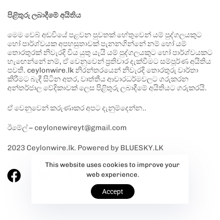
පිළිතුරු ලබාදීමේ අයිතිය
මෙම වෙබ් අඩවියේ පළවන පුවතක් හේතුවෙන් යම් පුද්ගලයකුට
හෝ පාර්ශ්වයක අපහසුතාවක් පැනනගින්නේ නම් හෝ යම්
තොරතුරක් නිවැරදි විය යුතු යැයි යම් පුද්ගලයකුට හෝ පාර්ශ්වයකට
හැඟෙන්නේ නම්, ඒ වෙනුවෙන් ප්‍රතිචාර දැක්වීමට සම්පූර්ණ අයිතිය
පවතී. ceylonwire.lk නිරන්තරයෙන් නිවැරදි තොරතුරු වාර්තා
කිරීමට බැඳී සිටින අතර, වෘත්තීය ආචාරධර්මවලට ගරුකරන
අන්තර්ජාල වේදිකාවක් ලෙස පිළිතුරු ලබාදීමේ අයිතියට ගරුකරයි.
ඒ වෙනුවෙන් කරුණාකර අපට දැනුම්දෙන්න..
ඊමේල් – ceylonewireyt@gmail.com
2023 Ceylonwire.lk. Powered by BLUESKY.LK
This website uses cookies to improve your
web experience.
Accept