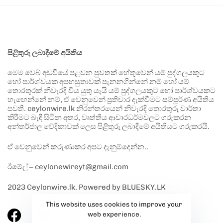
පිළිතුරු ලබාදීමේ අයිතිය
මෙම වෙබ් අඩවියේ පළවන පුවතක් හේතුවෙන් යම් පුද්ගලයකුට
හෝ පාර්ශ්වයක අපහසුතාවක් පැනනගින්නේ නම් හෝ යම්
තොරතුරක් නිවැරදි විය යුතු යැයි යම් පුද්ගලයකුට හෝ පාර්ශ්වයකට
හැඟෙන්නේ නම්, ඒ වෙනුවෙන් ප්‍රතිචාර දැක්වීමට සම්පූර්ණ අයිතිය
පවතී. ceylonwire.lk නිරන්තරයෙන් නිවැරදි තොරතුරු වාර්තා
කිරීමට බැඳී සිටින අතර, වෘත්තීය ආචාරධර්මවලට ගරුකරන
අන්තර්ජාල වේදිකාවක් ලෙස පිළිතුරු ලබාදීමේ අයිතියට ගරුකරයි.
ඒ වෙනුවෙන් කරුණාකර අපට දැනුම්දෙන්න..
ඊමේල් – ceylonewireyt@gmail.com
2023 Ceylonwire.lk. Powered by BLUESKY.LK
This website uses cookies to improve your
web experience.