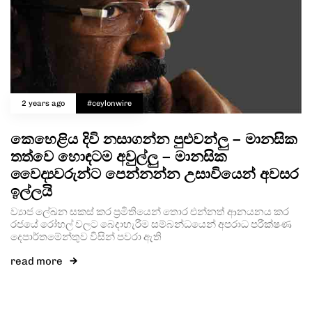
2 years ago
#ceylonwire
කෙහෙළිය දිවි නසාගන්න පුළුවන්ලු – මානසික
තත්වෙ හොඳටම අවුල්ලු – මානසික
වෛද්‍යවරුන්ට පෙන්නන්න උසාවියෙන් අවසර
ඉල්ලයි
ව්‍යාජ ලේඛන සකස් කර ප්‍රමිතියෙන් තොර එන්නත් ආනයනය කර
රජයේ රෝහල් වලට බෙදාහැරීම සම්බන්ධයෙන් අපරාධ පරීක්ෂණ
දෙපාර්තමේන්තුව විසින් පවරා ඇති
read more