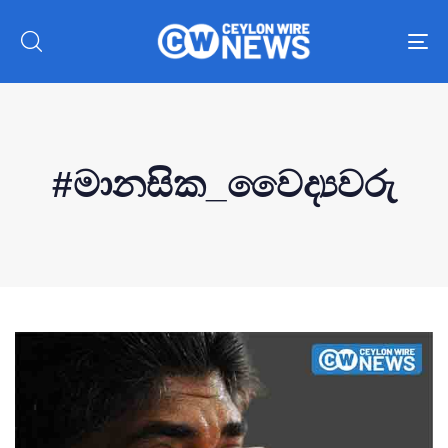
To
nav
#මානසික_වෛද්‍යවරු
Type and hit enter