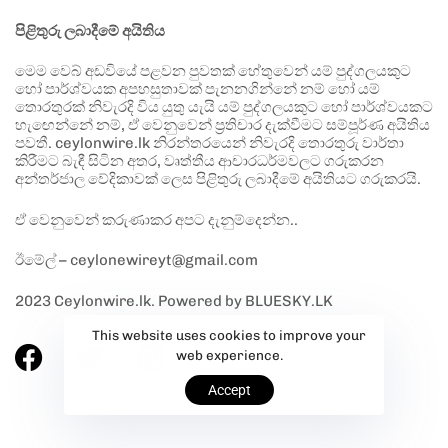
පිළිතුරු ලබාදීමේ අයිතිය
මෙම වෙබ් අඩවියේ පළවන පුවතක් හේතුවෙන් යම් පුද්ගලයකුට
හෝ පාර්ශ්වයක අපහසුතාවක් පැනනගින්නේ නම් හෝ යම්
තොරතුරක් නිවැරදි විය යුතු යැයි යම් පුද්ගලයකුට හෝ පාර්ශ්වයකට
හැඟෙන්නේ නම්, ඒ වෙනුවෙන් ප්‍රතිචාර දැක්වීමට සම්පූර්ණ අයිතිය
පවතී. ceylonwire.lk නිරන්තරයෙන් නිවැරදි තොරතුරු වාර්තා
කිරීමට බැඳී සිටින අතර, වෘත්තීය ආචාරධර්මවලට ගරුකරන
අන්තර්ජාල වේදිකාවක් ලෙස පිළිතුරු ලබාදීමේ අයිතියට ගරුකරයි.
ඒ වෙනුවෙන් කරුණාකර අපට දැනුම්දෙන්න..
ඊමේල් – ceylonewireyt@gmail.com
2023 Ceylonwire.lk. Powered by BLUESKY.LK
This website uses cookies to improve your
web experience.
Accept