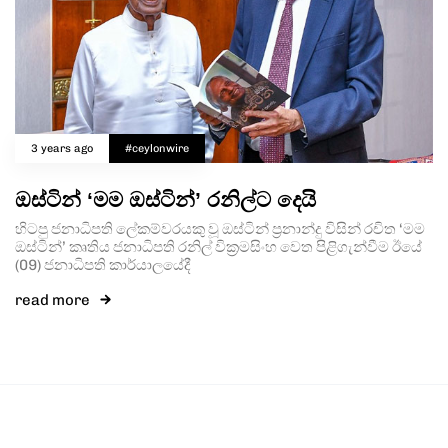
3 years ago
#ceylonwire
ඔස්ටින් ‘මම ඔස්ටින්’ රනිල්ට දෙයි
හිටපු ජනාධිපති ලේකම්වරයකු වූ ඔස්ටින් ප්‍රනාන්දු විසින් රචිත ‘මම
ඔස්ටින්’ කෘතිය ජනාධිපති රනිල් වික්‍රමසිංහ වෙත පිළිගැන්වීම ඊයේ
(09) ජනාධිපති කාර්යාලයේදී
read more