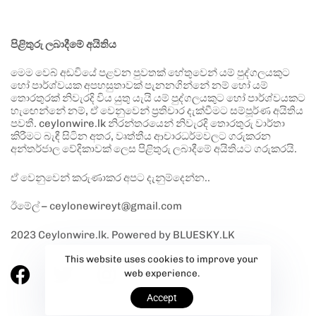
පිළිතුරු ලබාදීමේ අයිතිය
මෙම වෙබ් අඩවියේ පළවන පුවතක් හේතුවෙන් යම් පුද්ගලයකුට
හෝ පාර්ශ්වයක අපහසුතාවක් පැනනගින්නේ නම් හෝ යම්
තොරතුරක් නිවැරදි විය යුතු යැයි යම් පුද්ගලයකුට හෝ පාර්ශ්වයකට
හැඟෙන්නේ නම්, ඒ වෙනුවෙන් ප්‍රතිචාර දැක්වීමට සම්පූර්ණ අයිතිය
පවතී. ceylonwire.lk නිරන්තරයෙන් නිවැරදි තොරතුරු වාර්තා
කිරීමට බැඳී සිටින අතර, වෘත්තීය ආචාරධර්මවලට ගරුකරන
අන්තර්ජාල වේදිකාවක් ලෙස පිළිතුරු ලබාදීමේ අයිතියට ගරුකරයි.
ඒ වෙනුවෙන් කරුණාකර අපට දැනුම්දෙන්න..
ඊමේල් – ceylonewireyt@gmail.com
2023 Ceylonwire.lk. Powered by BLUESKY.LK
This website uses cookies to improve your
web experience.
Accept