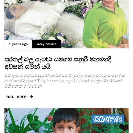
2 years ago
#ceylonwire
සුරතල් බලු පැටවා සමගම සනුරි මහමගදී
අවසන් ගමන් යයි
කොළඹ මහනුවර ප්‍රධාන මාර්ගයේ කෑගල්ල මොළගොඩ මංගලගම
ප්‍රදේශයේ දී ඉකුත් 7 වැනිදා සවස ලොරි රථයක් හා ත්‍රිරෝද රථයක්
එකිනෙක ගැටීමෙන්
read more