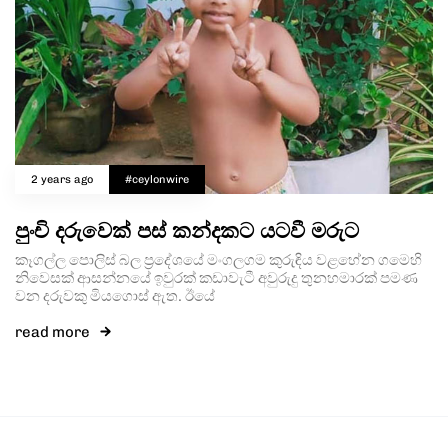
2 years ago
#ceylonwire
පුංචි දරුවෙක් පස් කන්දකට යටවී මරුට
කෑගල්ල පොලිස් බල ප්‍රදේශයේ මංගලගම කුරුඳිය වළහේන ගමෙහි
නිවෙසක් ආසන්නයේ ඉවුරක් කඩාවැටී අවුරුදු තුනහමාරක් පමණ
වන දරුවකු මියගොස් ඇත. ඊයේ
read more