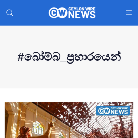
To
nav
#බෝම්බ_ප්‍රහාරයෙන්
Type and hit enter