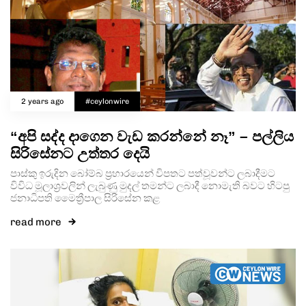
2 years ago
#ceylonwire
“අපි සද්ද දාගෙන වැඩ කරන්නේ නෑ” – පල්ලිය
සිරිසේනට උත්තර දෙයි
පාස්කු ඉරුදින බෝම්බ ප්‍රහාරයෙන් විපතට පත්වූවන්ට ලබාදීමට
විවිධ මූලාශ්‍රවලින් ලැබුණු මුදල් තමන්ට ලබාදී නොමැති බවට හිටපු
ජනාධිපති මෛත්‍රීපාල සිරිසේන කළ
read more