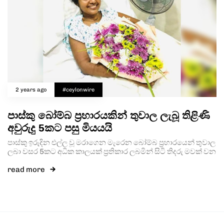
2 years ago
#ceylonwire
පාස්කු බෝම්බ ප්‍රහාරයකින් තුවාල ලැබූ තිළිණි
අවුරුදු 5කට පසු මියයයි
පාස්කු ඉරුදින එල්ල වූ මරාගෙන මැරෙන බෝම්බ ප්‍රහාරයෙන් තුවාල
ලබා වසර 5කට අධික කාලයක් ප්‍රතිකාර ලබමින් සිටි තිදරු මවක් වන
read more