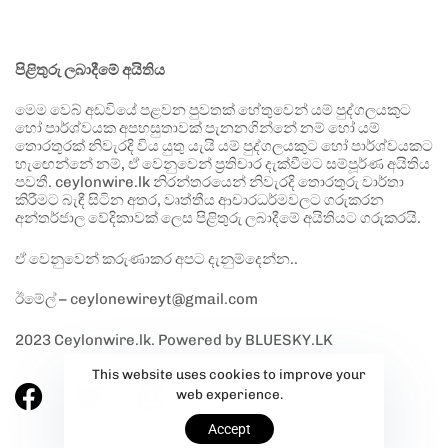
පිළිතුරු ලබාදීමේ අයිතිය
මෙම වෙබ් අඩවියේ පළවන පුවතක් හේතුවෙන් යම් පුද්ගලයකුට
හෝ පාර්ශ්වයක අපහසුතාවක් පැනනගින්නේ නම් හෝ යම්
තොරතුරක් නිවැරදි විය යුතු යැයි යම් පුද්ගලයකුට හෝ පාර්ශ්වයකට
හැඟෙන්නේ නම්, ඒ වෙනුවෙන් ප්‍රතිචාර දැක්වීමට සම්පූර්ණ අයිතිය
පවතී. ceylonwire.lk නිරන්තරයෙන් නිවැරදි තොරතුරු වාර්තා
කිරීමට බැඳී සිටින අතර, වෘත්තීය ආචාරධර්මවලට ගරුකරන
අන්තර්ජාල වේදිකාවක් ලෙස පිළිතුරු ලබාදීමේ අයිතියට ගරුකරයි.
ඒ වෙනුවෙන් කරුණාකර අපට දැනුම්දෙන්න..
ඊමේල් – ceylonewireyt@gmail.com
2023 Ceylonwire.lk. Powered by BLUESKY.LK
This website uses cookies to improve your
web experience.
Accept