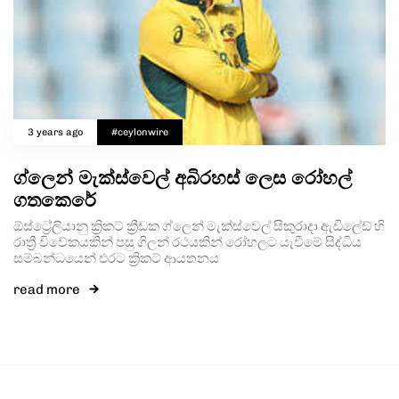
3 years ago
#ceylonwire
ග්ලෙන් මැක්ස්වෙල් අබිරහස් ලෙස රෝහල්
ගතකෙරේ
ඕස්ට්‍රේලියානු ක්‍රිකට් ක්‍රීඩක ග්ලෙන් මැක්ස්වෙල් සිකුරාදා ඇඩිලේඩ් හි
රාත්‍රී විවේකයකින් පසු ගිලන් රථයකින් රෝහලට යැවීමේ සිද්ධිය
සම්බන්ධයෙන් එරට ක්‍රිකට් ආයතනය
read more