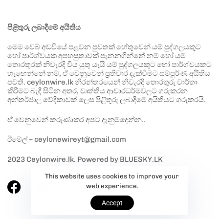
පිළිතුරු ලබාදීමේ අයිතිය
මෙම වෙබ් අඩවියේ පළවන පුවතක් හේතුවෙන් යම් පුද්ගලයකුට
හෝ පාර්ශ්වයක අපහසුතාවක් පැනනගින්නේ නම් හෝ යම්
තොරතුරක් නිවැරදි විය යුතු යැයි යම් පුද්ගලයකුට හෝ පාර්ශ්වයකට
හැඟෙන්නේ නම්, ඒ වෙනුවෙන් ප්‍රතිචාර දැක්වීමට සම්පූර්ණ අයිතිය
පවතී. ceylonwire.lk නිරන්තරයෙන් නිවැරදි තොරතුරු වාර්තා
කිරීමට බැඳී සිටින අතර, වෘත්තීය ආචාරධර්මවලට ගරුකරන
අන්තර්ජාල වේදිකාවක් ලෙස පිළිතුරු ලබාදීමේ අයිතියට ගරුකරයි.
ඒ වෙනුවෙන් කරුණාකර අපට දැනුම්දෙන්න..
ඊමේල් – ceylonewireyt@gmail.com
2023 Ceylonwire.lk. Powered by BLUESKY.LK
This website uses cookies to improve your
web experience.
Accept