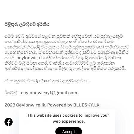
පිළිතුරු ලබාදීමේ අයිතිය
මෙම වෙබ් අඩවියේ පළවන පුවතක් හේතුවෙන් යම් පුද්ගලයකුට
හෝ පාර්ශ්වයක අපහසුතාවක් පැනනගින්නේ නම් හෝ යම්
තොරතුරක් නිවැරදි විය යුතු යැයි යම් පුද්ගලයකුට හෝ පාර්ශ්වයකට
හැඟෙන්නේ නම්, ඒ වෙනුවෙන් ප්‍රතිචාර දැක්වීමට සම්පූර්ණ අයිතිය
පවතී. ceylonwire.lk නිරන්තරයෙන් නිවැරදි තොරතුරු වාර්තා
කිරීමට බැඳී සිටින අතර, වෘත්තීය ආචාරධර්මවලට ගරුකරන
අන්තර්ජාල වේදිකාවක් ලෙස පිළිතුරු ලබාදීමේ අයිතියට ගරුකරයි.
ඒ වෙනුවෙන් කරුණාකර අපට දැනුම්දෙන්න..
ඊමේල් – ceylonewireyt@gmail.com
2023 Ceylonwire.lk. Powered by BLUESKY.LK
This website uses cookies to improve your
web experience.
Accept