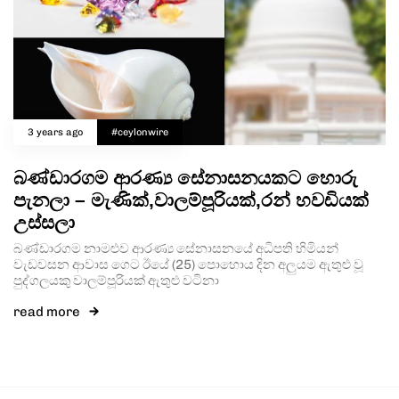
3 years ago
#ceylonwire
බණ්ඩාරගම ආරණ්‍ය සේනාසනයකට හොරු
පැනලා – මැණික්,වාලම්පූරියක්,රන් හවඩියක්
උස්සලා
බණ්ඩාරගම නාමළුව ආරණ්‍ය සේනාසනයේ අධිපති හිමියන්
වැඩවසන ආවාස ගෙට ඊයේ (25) පොහොය දින අලුයම ඇතුළු වූ
පුද්ගලයකු වාලම්පූරියක් ඇතුළු වටිනා
read more