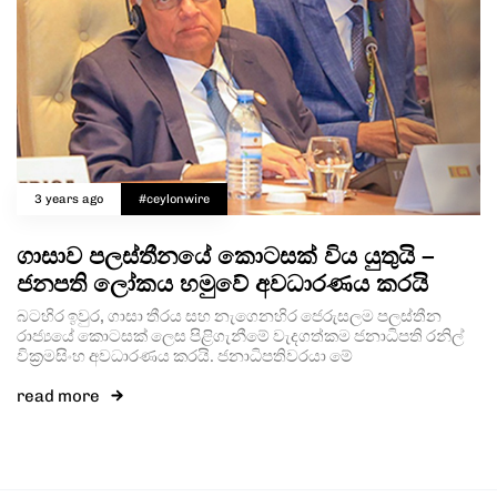
3 years ago
#ceylonwire
ගාසාව පලස්තීනයේ කොටසක් විය යුතුයි –
ජනපති ලෝකය හමුවේ අවධාරණය කරයි
බටහිර ඉවුර, ගාසා තීරය සහ නැගෙනහිර ජෙරුසලම පලස්තීන
රාජ්‍යයේ කොටසක් ලෙස පිළිගැනීමේ වැදගත්කම ජනාධිපති රනිල්
වික්‍රමසිංහ අවධාරණය කරයි. ජනාධිපතිවරයා මේ
read more