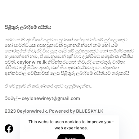
පිළිතුරු ලබාදීමේ අයිතිය
මෙම වෙබ් අඩවියේ පළවන පුවතක් හේතුවෙන් යම් පුද්ගලයකුට
හෝ පාර්ශ්වයක අපහසුතාවක් පැනනගින්නේ නම් හෝ යම්
තොරතුරක් නිවැරදි විය යුතු යැයි යම් පුද්ගලයකුට හෝ පාර්ශ්වයකට
හැඟෙන්නේ නම්, ඒ වෙනුවෙන් ප්‍රතිචාර දැක්වීමට සම්පූර්ණ අයිතිය
පවතී. ceylonwire.lk නිරන්තරයෙන් නිවැරදි තොරතුරු වාර්තා
කිරීමට බැඳී සිටින අතර, වෘත්තීය ආචාරධර්මවලට ගරුකරන
අන්තර්ජාල වේදිකාවක් ලෙස පිළිතුරු ලබාදීමේ අයිතියට ගරුකරයි.
ඒ වෙනුවෙන් කරුණාකර අපට දැනුම්දෙන්න..
ඊමේල් – ceylonewireyt@gmail.com
2023 Ceylonwire.lk. Powered by BLUESKY.LK
This website uses cookies to improve your
web experience.
Accept