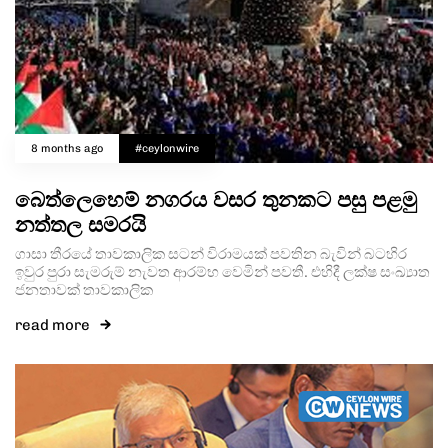
8 months ago
#ceylonwire
බෙත්ලෙහෙම් නගරය වසර තුනකට පසු පළමු
නත්තල සමරයි
ගාසා තීරයේ තාවකාලික සටන් විරාමයක් පවතින බැවින් බටහිර
ඉවුර පුරා සැමරුම් නැවත ආරම්භ වෙමින් පවතී. එහිදී ලක්ෂ සංඛ්‍යාත
ජනතාවක් තාවකාලික
read more