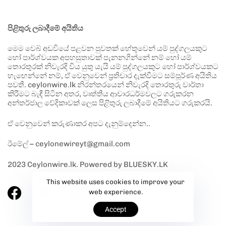
පිළිතුරු ලබාදීමේ අයිතිය
මෙම වෙබ් අඩවියේ පළවන පුවතක් හේතුවෙන් යම් පුද්ගලයකුට
හෝ පාර්ශ්වයක අපහසුතාවක් පැනනගින්නේ නම් හෝ යම්
තොරතුරක් නිවැරදි විය යුතු යැයි යම් පුද්ගලයකුට හෝ පාර්ශ්වයකට
හැඟෙන්නේ නම්, ඒ වෙනුවෙන් ප්‍රතිචාර දැක්වීමට සම්පූර්ණ අයිතිය
පවතී. ceylonwire.lk නිරන්තරයෙන් නිවැරදි තොරතුරු වාර්තා
කිරීමට බැඳී සිටින අතර, වෘත්තීය ආචාරධර්මවලට ගරුකරන
අන්තර්ජාල වේදිකාවක් ලෙස පිළිතුරු ලබාදීමේ අයිතියට ගරුකරයි.
ඒ වෙනුවෙන් කරුණාකර අපට දැනුම්දෙන්න..
ඊමේල් – ceylonewireyt@gmail.com
2023 Ceylonwire.lk. Powered by BLUESKY.LK
This website uses cookies to improve your
web experience.
Accept