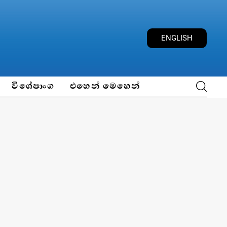
ENGLISH
විශේෂාංග
එහෙන් මෙහෙන්