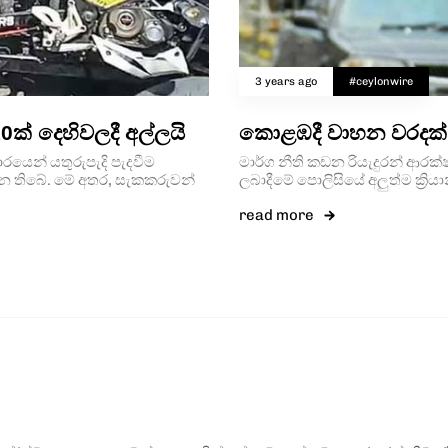
3 years ago
#ceylonwire
ක් දෙහිවලදී අල්ලයි
කොළඹදී වාහන වරදක්
රයෙන් යතුරුපැදි පැදවීම
මාර්ග නීති කඩන රියැ­දු­රන් ආර­ක
න තිබේ. මේ අතර, සැකකරුවන්
ලබාදීමේ පොලි­සියේ අලුත්ම ක්‍රියා­
read more