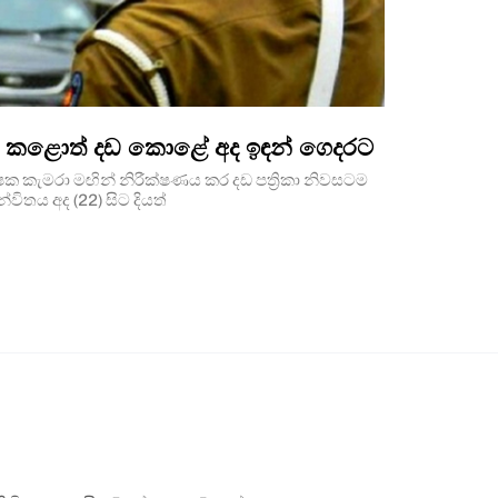
 කළොත් දඩ කොළේ අද ඉඳන් ගෙදරට
්ෂක කැමරා මඟින් නිරී­ක්ෂ­ණය කර දඩ පත්‍රිකා නිව­ස­ටම
න්වි­තය අද (22) සිට දියත්