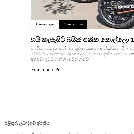
2 years ago
#ceylonwire
හයි කැපෑසිටි බයික් එක්ක කොල්ලො 10
දෙහිවල ප්‍රදේශයේදී අනතුරුදායක හා අපරික්ෂාකාරී ආකා
සම්බන්ධයෙන් තරුණයන් දසදෙනෙකු අත්අඩංගුවට ගෙ
අත්අඩංගුවට ගන්නා අවස්ථාවේ
read more
පිළිතුරු ලබාදීමේ අයිතිය