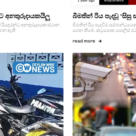
1 year ago
#ceylonwire
්ට අනතුරුදායකයිලු
බීමතින් රිය පැදවූ ‘සිසු
ක් රියදුරන්ට අනතුරුදායක ස්ථාන
බීමතින් රිය පැදවීම සම්බන්ධයෙන්
ගෙන ඇති
ගෙන තිබේ. කටුපොත පොලිස් රථව
read more