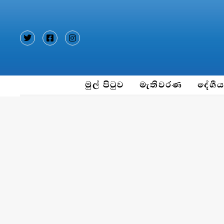
Type and hit enter
මුල් පිටුව
මැතිවරණ
දේශී