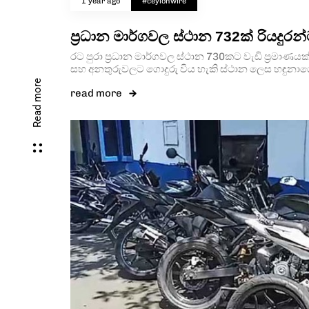
1 year ago
#ceylonwire
ප්‍රධාන මාර්ගවල ස්ථාන 732ක් රියදුරන
රට පුරා ප්‍රධාන මාර්ගවල ස්ථාන 730කට වැඩි ප්‍රමාණය
සහ අනතුරුවලට ගොදුරු විය හැකි ස්ථාන ලෙස හඳුනා
Read more
read more