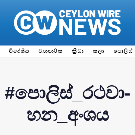
ය
විදේශීය
ව්‍යාපාරික
ක්‍රීඩා
කලා
පොලිස්
#පොලිස්_රථ­වා­
හන_අංශය