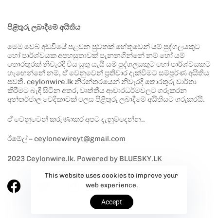
පිළිතුරු ලබාදීමේ අයිතිය
මෙම වෙබ් අඩවියේ පළවන පුවතක් හේතුවෙන් යම් පුද්ගලයකුට
හෝ පාර්ශ්වයක අපහසුතාවක් පැනනගින්නේ නම් හෝ යම්
තොරතුරක් නිවැරදි විය යුතු යැයි යම් පුද්ගලයකුට හෝ පාර්ශ්වයකට
හැඟෙන්නේ නම්, ඒ වෙනුවෙන් ප්‍රතිචාර දැක්වීමට සම්පූර්ණ අයිතිය
පවතී. ceylonwire.lk නිරන්තරයෙන් නිවැරදි තොරතුරු වාර්තා
කිරීමට බැඳී සිටින අතර, වෘත්තීය ආචාරධර්මවලට ගරුකරන
අන්තර්ජාල වේදිකාවක් ලෙස පිළිතුරු ලබාදීමේ අයිතියට ගරුකරයි.
ඒ වෙනුවෙන් කරුණාකර අපට දැනුම්දෙන්න..
ඊමේල් – ceylonewireyt@gmail.com
2023 Ceylonwire.lk. Powered by BLUESKY.LK
This website uses cookies to improve your
web experience.
Accept