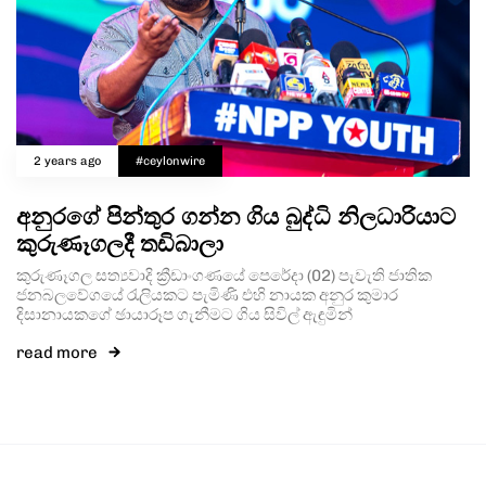
2 years ago
#ceylonwire
අනුරගේ පින්තුර ගන්න ගිය බුද්ධි නිලධාරියාට
කුරුණෑගලදී තඩිබාලා
කුරුණෑගල සත්‍යවාදි ක්‍රීඩාංගණයේ පෙරේදා (02) පැවැති ජාතික
ජනබලවේගයේ රැලියකට පැමිණි එහි නායක අනුර කුමාර
දිසානායකගේ ඡායාරූප ගැනීමට ගිය සිවිල් ඇඳුමින්
read more