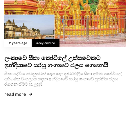
2 years ago
#ceylonwire
ලංකාවේ සීතා කෝවිලේ උත්සවේකට
ඉන්දියාවේ සරයු ගංගාවේ ජලය ගෙනෙයි
සීතා දේවිය වෙනුවෙන් කැප කළ නුවරඑළිය සීතා අම්මා කෝවිලේ
අභිෂේක මංගල්‍යය සඳහා ඉන්දියාවේ සරයු ගංගාවේ පූජනීය ජලය
රැගෙන ඒමට සැලසුම්
read more