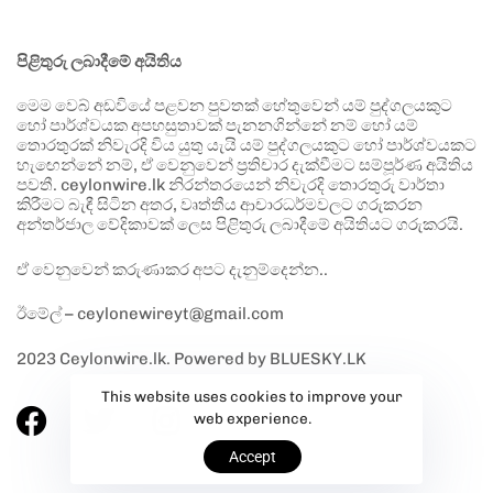
පිළිතුරු ලබාදීමේ අයිතිය
මෙම වෙබ් අඩවියේ පළවන පුවතක් හේතුවෙන් යම් පුද්ගලයකුට
හෝ පාර්ශ්වයක අපහසුතාවක් පැනනගින්නේ නම් හෝ යම්
තොරතුරක් නිවැරදි විය යුතු යැයි යම් පුද්ගලයකුට හෝ පාර්ශ්වයකට
හැඟෙන්නේ නම්, ඒ වෙනුවෙන් ප්‍රතිචාර දැක්වීමට සම්පූර්ණ අයිතිය
පවතී. ceylonwire.lk නිරන්තරයෙන් නිවැරදි තොරතුරු වාර්තා
කිරීමට බැඳී සිටින අතර, වෘත්තීය ආචාරධර්මවලට ගරුකරන
අන්තර්ජාල වේදිකාවක් ලෙස පිළිතුරු ලබාදීමේ අයිතියට ගරුකරයි.
ඒ වෙනුවෙන් කරුණාකර අපට දැනුම්දෙන්න..
ඊමේල් – ceylonewireyt@gmail.com
2023 Ceylonwire.lk. Powered by BLUESKY.LK
This website uses cookies to improve your
web experience.
Accept