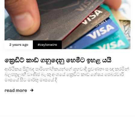
2 years ago
#ceylonwire
ක්‍රෙඩිට් කාඩ් ගනුදෙනු හෙමීට ඉහළ යයි
ආර්ථිකය පිළිබඳ පාරිභෝගිකයන්ගේ ශුභවාදී ප්‍රවණතා සංඥා කරමින්
බලපත්‍රලාභී වාණිජ බැංකු අංශයේ ක්‍රෙඩිට් කාඩ් ශේෂය පෙබරවාරි
මාසයේ සිට මාර්තු මාසයේ දී
read more