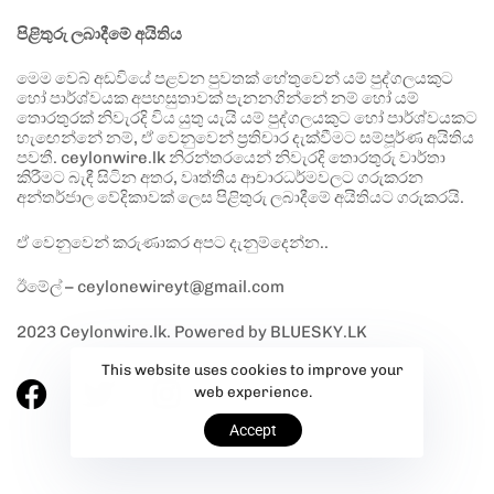
පිළිතුරු ලබාදීමේ අයිතිය
මෙම වෙබ් අඩවියේ පළවන පුවතක් හේතුවෙන් යම් පුද්ගලයකුට
හෝ පාර්ශ්වයක අපහසුතාවක් පැනනගින්නේ නම් හෝ යම්
තොරතුරක් නිවැරදි විය යුතු යැයි යම් පුද්ගලයකුට හෝ පාර්ශ්වයකට
හැඟෙන්නේ නම්, ඒ වෙනුවෙන් ප්‍රතිචාර දැක්වීමට සම්පූර්ණ අයිතිය
පවතී. ceylonwire.lk නිරන්තරයෙන් නිවැරදි තොරතුරු වාර්තා
කිරීමට බැඳී සිටින අතර, වෘත්තීය ආචාරධර්මවලට ගරුකරන
අන්තර්ජාල වේදිකාවක් ලෙස පිළිතුරු ලබාදීමේ අයිතියට ගරුකරයි.
ඒ වෙනුවෙන් කරුණාකර අපට දැනුම්දෙන්න..
ඊමේල් – ceylonewireyt@gmail.com
2023 Ceylonwire.lk. Powered by BLUESKY.LK
This website uses cookies to improve your
web experience.
Accept