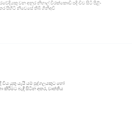
වේ­දි­යකු වන අනුර නිහාල් වීර­ක්කොඩි පදිං­චිව සිටි පිළි­
පිහිටි නිවෙසේ තිබී ගිනිඅවි
ිය යුතු යැයි යම් පුද්ගලයකුට හෝ
 කිරීමට බැඳී සිටින අතර, වෘත්තීය