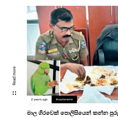
Read more
2 years ago
#ceylonwire
මාල ගිරවෙක් පොලිසියෙන් කන්න පුරු