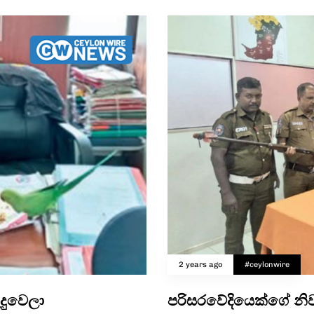
2 years ago
#ceylonwire
දුවෙලා
පරිසරවේදියෙක්ගේ නිවස