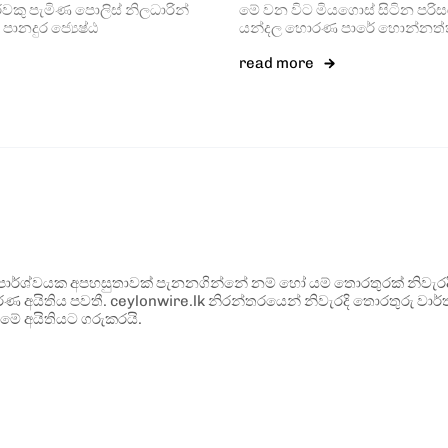
ිරවකු පැමිණ පොලිස් නිලධාරින්
මේ වන විට මිය­ගොස් සිටින පරි­ස­ර­
ානදුර ජ්‍යෙෂ්ඨ
ය­න්දල හොරණ පාරේ හොන්න­ත්තර 
read more
ර්ශ්වයක අපහසුතාවක් පැනනගින්නේ නම් හෝ යම් තොරතුරක් නිවැරදි ව
්ණ අයිතිය පවතී. ceylonwire.lk නිරන්තරයෙන් නිවැරදි තොරතුරු වාර්තා
මේ අයිතියට ගරුකරයි.