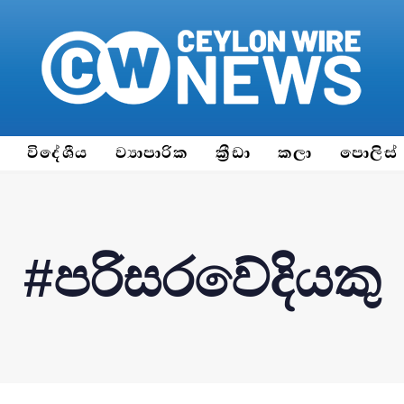
ය
විදේශීය
ව්‍යාපාරික
ක්‍රීඩා
කලා
පොලිස්
#පරි­ස­ර­වේ­දි­යකු