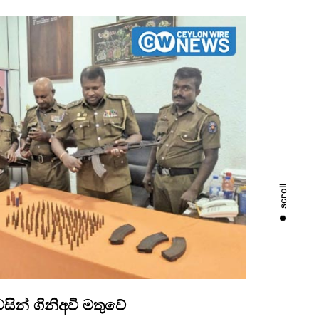
scroll
ින් ගිනිඅවි මතුවේ