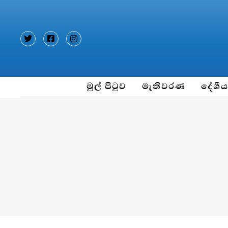
Type and hit enter
මුල් පිටුව
මැතිවරණ
දේශී