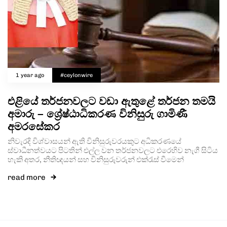
1 year ago
#ceylonwire
එළියේ තර්ජනවලට වඩා ඇතුළේ තර්ජන තමයි
අමාරු – ශ්‍රේෂ්ඨාධිකරණ විනිසුරු ගාමිණී
අමරසේකර
නිවැරදි විශ්වාසයන් ඇති විනිසුරුවරයකුට අධිකරණයේ
ස්වාධීනත්වයට පිටතින් එල්ල වන තර්ජනවලට එරෙහිව නැගී සිටිය
හැකි අතර, නීතිඥයන් සහ විනිසුරුවරුන් එක්රැස් වීමෙන්
read more