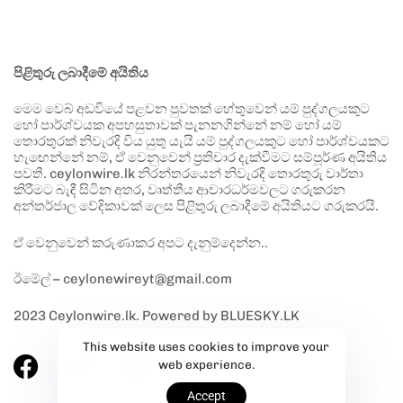
පිළිතුරු ලබාදීමේ අයිතිය
මෙම වෙබ් අඩවියේ පළවන පුවතක් හේතුවෙන් යම් පුද්ගලයකුට
හෝ පාර්ශ්වයක අපහසුතාවක් පැනනගින්නේ නම් හෝ යම්
තොරතුරක් නිවැරදි විය යුතු යැයි යම් පුද්ගලයකුට හෝ පාර්ශ්වයකට
හැඟෙන්නේ නම්, ඒ වෙනුවෙන් ප්‍රතිචාර දැක්වීමට සම්පූර්ණ අයිතිය
පවතී. ceylonwire.lk නිරන්තරයෙන් නිවැරදි තොරතුරු වාර්තා
කිරීමට බැඳී සිටින අතර, වෘත්තීය ආචාරධර්මවලට ගරුකරන
අන්තර්ජාල වේදිකාවක් ලෙස පිළිතුරු ලබාදීමේ අයිතියට ගරුකරයි.
ඒ වෙනුවෙන් කරුණාකර අපට දැනුම්දෙන්න..
ඊමේල් – ceylonewireyt@gmail.com
2023 Ceylonwire.lk. Powered by BLUESKY.LK
This website uses cookies to improve your
web experience.
Accept