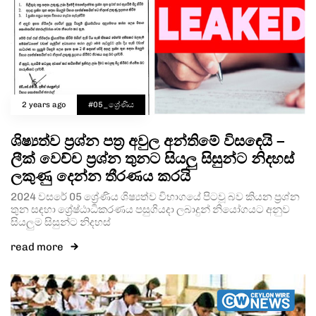
2 years ago
#05_ශ්‍රේණිය
ශිෂ්‍යත්ව ප්‍රශ්න පත්‍ර අවුල අන්තිමේ විසඳෙයි –
ලීක් වෙච්ච ප්‍රශ්න තුනට සියලු සිසුන්ට නිදහස්
ලකුණු දෙන්න තීරණය කරයි
2024 වසරේ 05 ශ්‍රේණිය ශිෂ්‍යත්ව විභාගයේ පිටවූ බව කියන ප්‍රශ්න
තුන සඳහා ශ්‍රේෂ්ඨාධිකරණය පසුගියදා ලබාදුන් නියෝගයට අනුව
සියලුම සිසුන්ට නිදහස්
read more