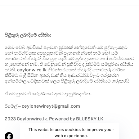
පිළිතුරු ලබාදීමේ අයිතිය
මෙම වෙබ් අඩවියේ පළවන පුවතක් හේතුවෙන් යම් පුද්ගලයකුට
හෝ පාර්ශ්වයක අපහසුතාවක් පැනනගින්නේ නම් හෝ යම්
තොරතුරක් නිවැරදි විය යුතු යැයි යම් පුද්ගලයකුට හෝ පාර්ශ්වයකට
හැඟෙන්නේ නම්, ඒ වෙනුවෙන් ප්‍රතිචාර දැක්වීමට සම්පූර්ණ අයිතිය
පවතී. ceylonwire.lk නිරන්තරයෙන් නිවැරදි තොරතුරු වාර්තා
කිරීමට බැඳී සිටින අතර, වෘත්තීය ආචාරධර්මවලට ගරුකරන
අන්තර්ජාල වේදිකාවක් ලෙස පිළිතුරු ලබාදීමේ අයිතියට ගරුකරයි.
ඒ වෙනුවෙන් කරුණාකර අපට දැනුම්දෙන්න..
ඊමේල් – ceylonewireyt@gmail.com
2023 Ceylonwire.lk. Powered by BLUESKY.LK
This website uses cookies to improve your
web experience.