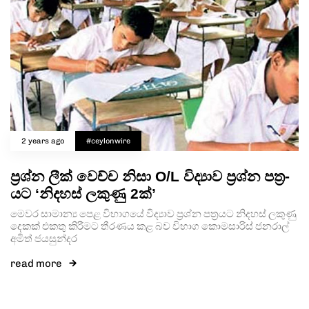
2 years ago
#ceylonwire
ප්‍රශ්න ලීක් වෙච්ච නිසා O/L විද්‍යාව ප්‍රශ්න පත්‍ර­
යට ‘නිද­හස් ලකුණු 2ක්’
මෙවර සාමාන්‍ය පෙළ විභා­ගයේ විද්‍යාව ප්‍රශ්න පත්‍ර­යට නිද­හස් ලකුණු
දෙකක් එකතු කිරී­මට තීර­ණය කළ බව විභාග කොම­සා­රිස් ජන­රාල්
අමිත් ජය­සු­න්දර
read more