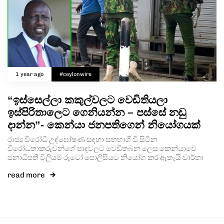
1 year ago
#ceylonwire
“ඉස්සෙල්ලා කකුල්වලට වෙඩිතියලා
ඉස්පිරිතාලෙට ගෙනියන්න – පස්සේ නඩු
දාන්න”- කෙන්යා ජනපතිගෙන් නියෝගයක්
රාජ්‍ය විරෝධී උද්ඝෝෂණ සඳහා සහභාගී වී සිටින
විරෝධතාකරුවන්ගේ පාදවලට වෙඩිතබන ලෙස කෙන්යාවේ
ජනාධිපති විලියම් රූටෝ පොලිසියට නියෝග ක‍ර ඇතැයි වාර්තා
read more