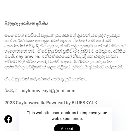
පිළිතුරු ලබාදීමේ අයිතිය
මෙම වෙබ් අඩවියේ පළවන පුවතක් හේතුවෙන් යම් පුද්ගලයකුට
හෝ පාර්ශ්වයක අපහසුතාවක් පැනනගින්නේ නම් හෝ යම්
තොරතුරක් නිවැරදි විය යුතු යැයි යම් පුද්ගලයකුට හෝ පාර්ශ්වයකට
හැඟෙන්නේ නම්, ඒ වෙනුවෙන් ප්‍රතිචාර දැක්වීමට සම්පූර්ණ අයිතිය
පවතී. ceylonwire.lk නිරන්තරයෙන් නිවැරදි තොරතුරු වාර්තා
කිරීමට බැඳී සිටින අතර, වෘත්තීය ආචාරධර්මවලට ගරුකරන
අන්තර්ජාල වේදිකාවක් ලෙස පිළිතුරු ලබාදීමේ අයිතියට ගරුකරයි.
ඒ වෙනුවෙන් කරුණාකර අපට දැනුම්දෙන්න..
ඊමේල් – ceylonewireyt@gmail.com
2023 Ceylonwire.lk. Powered by BLUESKY.LK
This website uses cookies to improve your
web experience.
Accept