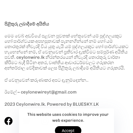
පිළිතුරු ලබාදීමේ අයිතිය
මෙම වෙබ් අඩවියේ පළවන පුවතක් හේතුවෙන් යම් පුද්ගලයකුට
හෝ පාර්ශ්වයක අපහසුතාවක් පැනනගින්නේ නම් හෝ යම්
තොරතුරක් නිවැරදි විය යුතු යැයි යම් පුද්ගලයකුට හෝ පාර්ශ්වයකට
හැඟෙන්නේ නම්, ඒ වෙනුවෙන් ප්‍රතිචාර දැක්වීමට සම්පූර්ණ අයිතිය
පවතී. ceylonwire.lk නිරන්තරයෙන් නිවැරදි තොරතුරු වාර්තා
කිරීමට බැඳී සිටින අතර, වෘත්තීය ආචාරධර්මවලට ගරුකරන
අන්තර්ජාල වේදිකාවක් ලෙස පිළිතුරු ලබාදීමේ අයිතියට ගරුකරයි.
ඒ වෙනුවෙන් කරුණාකර අපට දැනුම්දෙන්න..
ඊමේල් – ceylonewireyt@gmail.com
2023 Ceylonwire.lk. Powered by BLUESKY.LK
This website uses cookies to improve your
web experience.
Accept