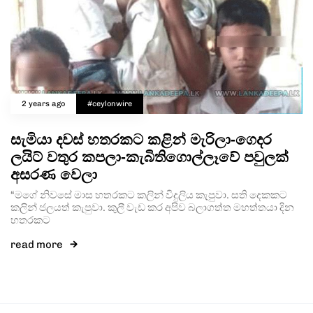
2 years ago
#ceylonwire
සැමියා දවස් හතරකට කළින් මැරිලා-ගෙදර
ලයිට් වතුර කපලා-කැබිතිගොල්ලෑවේ පවුලක්
අසරණ වෙලා
“මගේ නිවසේ මාස හතරකට කලින් විදුලිය කැපුවා. සති දෙකකට
කලින් ජලයත් කැපුවා. කුලී වැඩ කර අපිව බලාගත්ත මහත්තයා දින
හතරකට
read more