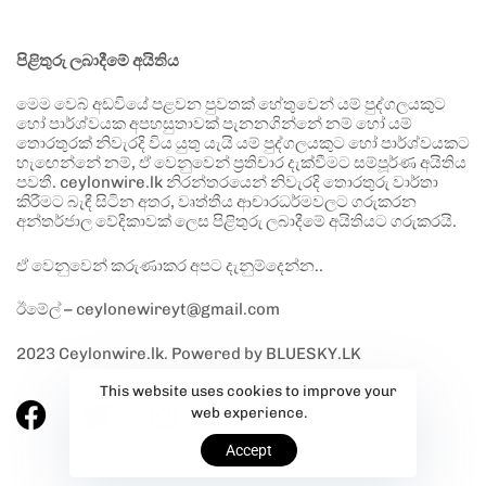
පිළිතුරු ලබාදීමේ අයිතිය
මෙම වෙබ් අඩවියේ පළවන පුවතක් හේතුවෙන් යම් පුද්ගලයකුට
හෝ පාර්ශ්වයක අපහසුතාවක් පැනනගින්නේ නම් හෝ යම්
තොරතුරක් නිවැරදි විය යුතු යැයි යම් පුද්ගලයකුට හෝ පාර්ශ්වයකට
හැඟෙන්නේ නම්, ඒ වෙනුවෙන් ප්‍රතිචාර දැක්වීමට සම්පූර්ණ අයිතිය
පවතී. ceylonwire.lk නිරන්තරයෙන් නිවැරදි තොරතුරු වාර්තා
කිරීමට බැඳී සිටින අතර, වෘත්තීය ආචාරධර්මවලට ගරුකරන
අන්තර්ජාල වේදිකාවක් ලෙස පිළිතුරු ලබාදීමේ අයිතියට ගරුකරයි.
ඒ වෙනුවෙන් කරුණාකර අපට දැනුම්දෙන්න..
ඊමේල් – ceylonewireyt@gmail.com
2023 Ceylonwire.lk. Powered by BLUESKY.LK
This website uses cookies to improve your
web experience.
Accept