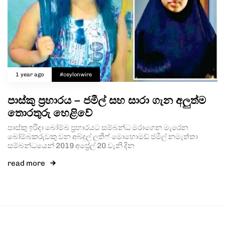
1 year ago
#ceylonwire
පාස්කු ප්‍රහාරය – ජමීල් සහ සාරා ගැන අලුත්ම
තොරතුරු හෙළිවේ
පාස්කු ඉරිදා බෝම්බ ප්‍රහාරයට සම්බන්ධ මරාගෙන මැරෙන
බෝම්බකරුවකු වන අබ්දුල් ලතීෆ් මොහොමඩ් ජමීල් නමැත්තා
සම්බන්ධයෙන් 2019 අප්‍රේල් 20 වැනි දින
read more