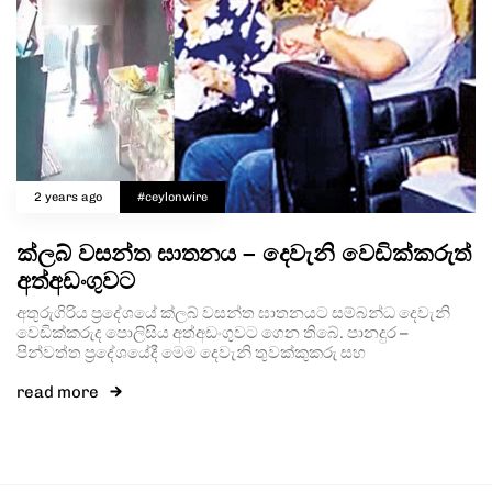
2 years ago
#ceylonwire
ක්ලබ් වසන්ත ඝාතනය – දෙවැනි වෙඩික්කරුත්
අත්අඩංගුවට
අතුරුගිරිය ප්‍රදේශයේ ක්ලබ් වසන්ත ඝාතනයට සම්බන්ධ දෙවැනි
වෙඩික්කරුද පොලිසිය අත්අඩංගුවට ගෙන තිබේ. පානදුර –
පින්වත්ත ප්‍රදේශයේදී මෙම දෙවැනි තුවක්කුකරු සහ
read more