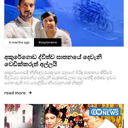
5 months ago
#ceylonwire
අකුරේගොඩ ද්විත්ව ඝාතනයේ දෙවැනි
වෙඩික්කරුත් අල්ලයි
අකුරේගොඩදී නීතිඥවරයකු සහ ඔහුගේ බිරිඳ ඝාතනය කිරීමේ
සිද්ධියට සම්බන්ධ දෙවැනි සැකකරු ඌව පළාතේදී අත්අඩංගුවට
ගෙන ඇති බව පොලිසිය නිවේදනයක් නිකුත්
read more