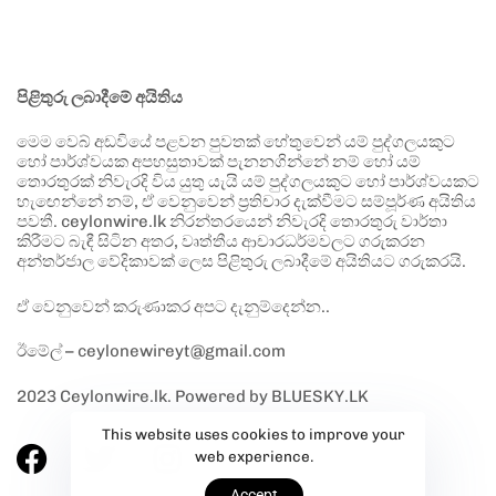
පිළිතුරු ලබාදීමේ අයිතිය
මෙම වෙබ් අඩවියේ පළවන පුවතක් හේතුවෙන් යම් පුද්ගලයකුට
හෝ පාර්ශ්වයක අපහසුතාවක් පැනනගින්නේ නම් හෝ යම්
තොරතුරක් නිවැරදි විය යුතු යැයි යම් පුද්ගලයකුට හෝ පාර්ශ්වයකට
හැඟෙන්නේ නම්, ඒ වෙනුවෙන් ප්‍රතිචාර දැක්වීමට සම්පූර්ණ අයිතිය
පවතී. ceylonwire.lk නිරන්තරයෙන් නිවැරදි තොරතුරු වාර්තා
කිරීමට බැඳී සිටින අතර, වෘත්තීය ආචාරධර්මවලට ගරුකරන
අන්තර්ජාල වේදිකාවක් ලෙස පිළිතුරු ලබාදීමේ අයිතියට ගරුකරයි.
ඒ වෙනුවෙන් කරුණාකර අපට දැනුම්දෙන්න..
ඊමේල් – ceylonewireyt@gmail.com
2023 Ceylonwire.lk. Powered by BLUESKY.LK
This website uses cookies to improve your
web experience.
Accept