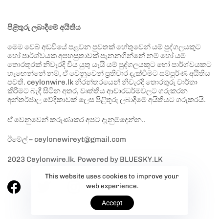
පිළිතුරු ලබාදීමේ අයිතිය
මෙම වෙබ් අඩවියේ පළවන පුවතක් හේතුවෙන් යම් පුද්ගලයකුට
හෝ පාර්ශ්වයක අපහසුතාවක් පැනනගින්නේ නම් හෝ යම්
තොරතුරක් නිවැරදි විය යුතු යැයි යම් පුද්ගලයකුට හෝ පාර්ශ්වයකට
හැඟෙන්නේ නම්, ඒ වෙනුවෙන් ප්‍රතිචාර දැක්වීමට සම්පූර්ණ අයිතිය
පවතී. ceylonwire.lk නිරන්තරයෙන් නිවැරදි තොරතුරු වාර්තා
කිරීමට බැඳී සිටින අතර, වෘත්තීය ආචාරධර්මවලට ගරුකරන
අන්තර්ජාල වේදිකාවක් ලෙස පිළිතුරු ලබාදීමේ අයිතියට ගරුකරයි.
ඒ වෙනුවෙන් කරුණාකර අපට දැනුම්දෙන්න..
ඊමේල් – ceylonewireyt@gmail.com
2023 Ceylonwire.lk. Powered by BLUESKY.LK
This website uses cookies to improve your
web experience.
Accept