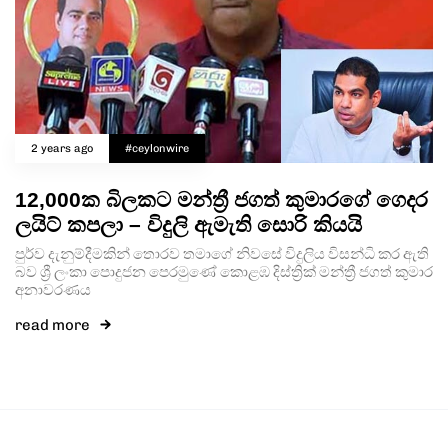
2 years ago
#ceylonwire
12,000ක බිලකට මන්ත්‍රී ජගත් කුමාරගේ ගෙදර
ලයිට් කපලා – විදුලි ඇමැති සොරි කියයි
පුර්ව දැනුම්දීමකින් තොරව තමාගේ නිවසේ විදුලිය විසන්ධි කර ඇති
බව ශ්‍රී ලංකා පොදුජන පෙරමුණේ කොළඹ දිස්ත්‍රික් මන්ත්‍රී ජගත් කුමාර
අනාවරණය
read more