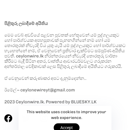
පිළිතුරු ලබාදීමේ අයිතිය
මෙම වෙබ් අඩවියේ පළවන පුවතක් හේතුවෙන් යම් පුද්ගලයකුට
හෝ පාර්ශ්වයක අපහසුතාවක් පැනනගින්නේ නම් හෝ යම්
තොරතුරක් නිවැරදි විය යුතු යැයි යම් පුද්ගලයකුට හෝ පාර්ශ්වයකට
හැඟෙන්නේ නම්, ඒ වෙනුවෙන් ප්‍රතිචාර දැක්වීමට සම්පූර්ණ අයිතිය
පවතී. ceylonwire.lk නිරන්තරයෙන් නිවැරදි තොරතුරු වාර්තා
කිරීමට බැඳී සිටින අතර, වෘත්තීය ආචාරධර්මවලට ගරුකරන
අන්තර්ජාල වේදිකාවක් ලෙස පිළිතුරු ලබාදීමේ අයිතියට ගරුකරයි.
ඒ වෙනුවෙන් කරුණාකර අපට දැනුම්දෙන්න..
ඊමේල් – ceylonewireyt@gmail.com
2023 Ceylonwire.lk. Powered by BLUESKY.LK
This website uses cookies to improve your
web experience.
Accept