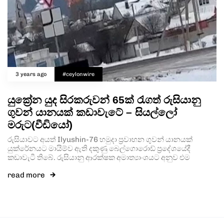
3 years ago
#ceylonwire
යුක්‍රේන යුද සිරකරුවන් 65ක් රැගත් රුසියානු
ගුවන් යානයක් කඩාවැටේ – සියල්ලෝ
මරුට(වීඩියෝ)
රුසියාවට අයත් Ilyushin-76 හමුදා ප්‍රවාහන ගුවන් යානයක්
යුක්රේනයට මායිම්ව ඇති දකුණු බෙල්ගොරොඩ් ප්‍රදේශයේදී
කඩාවැටී තිබේ. රුසියානු ආරක්ෂක අමාත්‍යාංශයට අනුව එම
read more