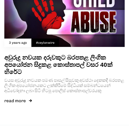
3 years ago
#ceylonwire
අවුරුදු නවයක දරුවකුට බරපතළ ලිංගික
අපයෝජන සිදුකළ කොස්තාපල් වසර 40ක්
හිරේට
වයස අවුරුදු නවයක පමණ පාසල් සිසුවකු අවස්ථා දෙකකදී බරපතළ
ලිංගික අපයෝජනයකට ලක්කිරීමේ සිද්ධියක් සම්බන්ධයෙන්
අධිචෝදනා ලබා සිටි හිටපු පොලිස් කොස්තාපල්වරයකු
read more