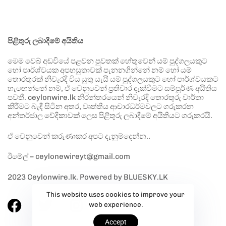
පිළිතුරු ලබාදීමේ අයිතිය
මෙම වෙබ් අඩවියේ පළවන පුවතක් හේතුවෙන් යම් පුද්ගලයකුට
හෝ පාර්ශ්වයක අපහසුතාවක් පැනනගින්නේ නම් හෝ යම්
තොරතුරක් නිවැරදි විය යුතු යැයි යම් පුද්ගලයකුට හෝ පාර්ශ්වයකට
හැඟෙන්නේ නම්, ඒ වෙනුවෙන් ප්‍රතිචාර දැක්වීමට සම්පූර්ණ අයිතිය
පවතී. ceylonwire.lk නිරන්තරයෙන් නිවැරදි තොරතුරු වාර්තා
කිරීමට බැඳී සිටින අතර, වෘත්තීය ආචාරධර්මවලට ගරුකරන
අන්තර්ජාල වේදිකාවක් ලෙස පිළිතුරු ලබාදීමේ අයිතියට ගරුකරයි.
ඒ වෙනුවෙන් කරුණාකර අපට දැනුම්දෙන්න..
ඊමේල් – ceylonewireyt@gmail.com
2023 Ceylonwire.lk. Powered by BLUESKY.LK
This website uses cookies to improve your
web experience.
Accept