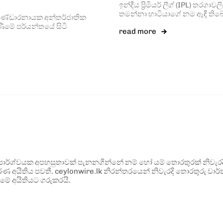
ඉන්දීය ප්‍රිමියර් ලීග් (IPL) තරග
තමන්නා භාටියාගේ නම ඈඳී තිබේ
ස බණ්ඩාරනායක අන්තර්ජාතික
ණීමේ පර්යන්තයේ සිටි
read more
ර්ශ්වයක අපහසුතාවක් පැනනගින්නේ නම් හෝ යම් තොරතුරක් නිවැරදි ව
්ණ අයිතිය පවතී. ceylonwire.lk නිරන්තරයෙන් නිවැරදි තොරතුරු වාර්තා
මේ අයිතියට ගරුකරයි.