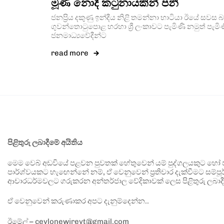
මූණ නොදී කටුනායකින් පනී
ජනප්‍රිය දකුණු ඉන්දීය නිළි තමන්නා භාටියා ඊයේ සව
ගුවන්තොටුපොළ හරහා ශ්‍රී ලංකාවට පැමිණි නමුත් පැමි
ජනමාධ්‍යවේදීන්ට
read more
පිළිතුරු ලබාදීමේ අයිතිය
මෙම වෙබ් අඩවියේ පළවන පුවතක් හේතුවෙන් යම් පුද්ගලයකුට හෝ පා
පාර්ශ්වයකට හැඟෙන්නේ නම්, ඒ වෙනුවෙන් ප්‍රතිචාර දැක්වීමට සම්පූර
ආචාරධර්මවලට ගරුකරන අන්තර්ජාල වේදිකාවක් ලෙස පිළිතුරු ලබාදී
ඒ වෙනුවෙන් කරුණාකර අපට දැනුම්දෙන්න..
ඊමේල් – ceylonewireyt@gmail.com