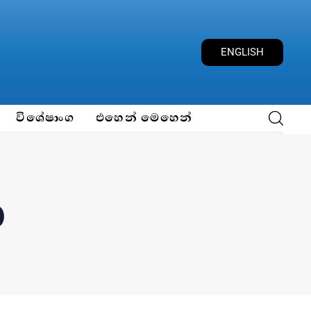
ENGLISH
විශේෂාංග
එහෙන් මෙහෙන්
ා