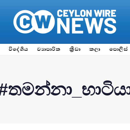
ය
විදේශීය
ව්‍යාපාරික
ක්‍රීඩා
කලා
පොලිස්
#තමන්නා_භාටිය