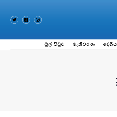
Type and hit enter
මුල් පිටුව
මැතිවරණ
දේශී