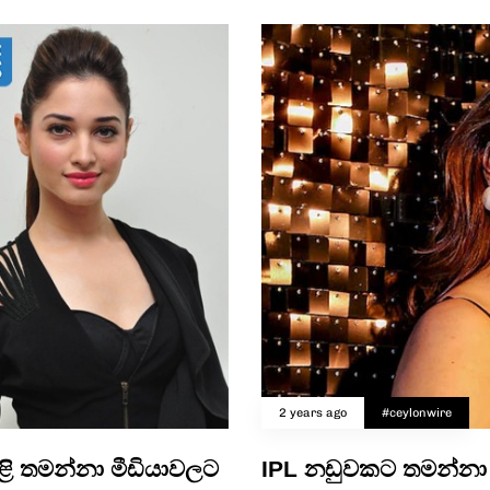
2 years ago
#ceylonwire
ිළි තමන්නා මීඩියාවලට
IPL නඩුවකට තමන්නා