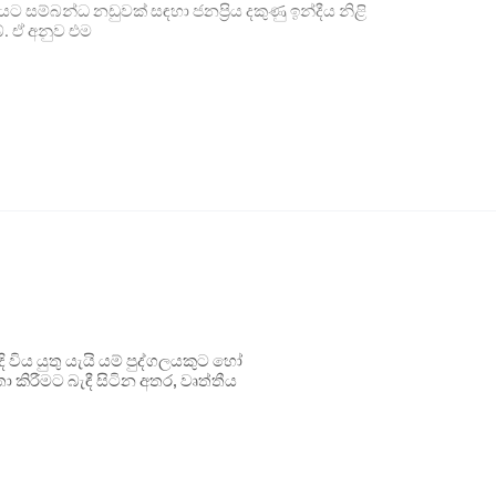
ාවලියට සම්බන්ධ නඩුවක් සඳහා ජනප්‍රිය දකුණු ඉන්දීය නිළි
. ඒ අනුව එම
ිය යුතු යැයි යම් පුද්ගලයකුට හෝ
 කිරීමට බැඳී සිටින අතර, වෘත්තීය