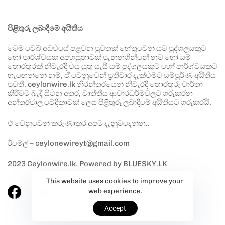
පිළිතුරු ලබාදීමේ අයිතිය
මෙම වෙබ් අඩවියේ පළවන පුවතක් හේතුවෙන් යම් පුද්ගලයකුට
හෝ පාර්ශ්වයක අපහසුතාවක් පැනනගින්නේ නම් හෝ යම්
තොරතුරක් නිවැරදි විය යුතු යැයි යම් පුද්ගලයකුට හෝ පාර්ශ්වයකට
හැඟෙන්නේ නම්, ඒ වෙනුවෙන් ප්‍රතිචාර දැක්වීමට සම්පූර්ණ අයිතිය
පවතී. ceylonwire.lk නිරන්තරයෙන් නිවැරදි තොරතුරු වාර්තා
කිරීමට බැඳී සිටින අතර, වෘත්තීය ආචාරධර්මවලට ගරුකරන
අන්තර්ජාල වේදිකාවක් ලෙස පිළිතුරු ලබාදීමේ අයිතියට ගරුකරයි.
ඒ වෙනුවෙන් කරුණාකර අපට දැනුම්දෙන්න..
ඊමේල් – ceylonewireyt@gmail.com
2023 Ceylonwire.lk. Powered by BLUESKY.LK
This website uses cookies to improve your
web experience.
Accept