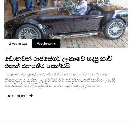
2 years ago
#ceylonwire
ඩොනවන් රාජසේගර් ලංකාවේ හදපු කාර්
එකක් ජනපතිට පෙන්වයි
ඩොනවන් ඩෑක්ස් රාජසේගර් විසින් මෙරට නිර්මාණය කර
නිෂ්පාදනය කරන ලද මෝටර් රථයක් ජනාධිපති කාර්යාලයේදී
ජනාධිපති රනිල් වික්‍රමසිංහ වෙත පසුගියදා ප්‍රදර්ශනය
read more