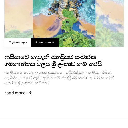
2 years ago
#ceylonwire
ආසියාවේ දෙවැනි ජනප්‍රියම සංචාරක
ගමනාන්තය ලෙස ශ්‍රී ලංකාව නම් කරයි
ඉන්දීය ජනමාධ්‍ය ආයතනයක් වන ‘ටයිම්ස් ඔෆ් ඉන්දියා’ විසින්
ලැයිස්තුගත කර ඇති ‘ආසියාවේ ජනප්‍රියම සංචාරක ගමනාන්ත’
අතරට ශ්‍රී ලංකාව නම් කර
read more