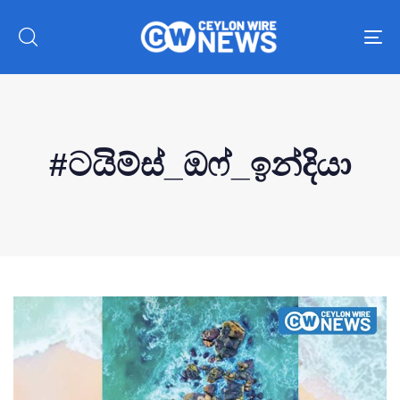
To
nav
#ටයිම්ස්_ඔෆ්_ඉන්දියා
Type and hit enter