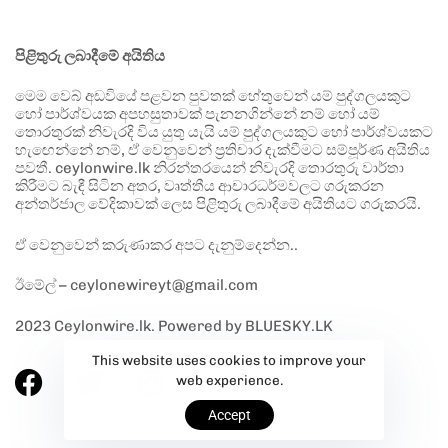
පිළිතුරු ලබාදීමේ අයිතිය
මෙම වෙබ් අඩවියේ පළවන පුවතක් හේතුවෙන් යම් පුද්ගලයකුට
හෝ පාර්ශ්වයක අපහසුතාවක් පැනනගින්නේ නම් හෝ යම්
තොරතුරක් නිවැරදි විය යුතු යැයි යම් පුද්ගලයකුට හෝ පාර්ශ්වයකට
හැඟෙන්නේ නම්, ඒ වෙනුවෙන් ප්‍රතිචාර දැක්වීමට සම්පූර්ණ අයිතිය
පවතී. ceylonwire.lk නිරන්තරයෙන් නිවැරදි තොරතුරු වාර්තා
කිරීමට බැඳී සිටින අතර, වෘත්තීය ආචාරධර්මවලට ගරුකරන
අන්තර්ජාල වේදිකාවක් ලෙස පිළිතුරු ලබාදීමේ අයිතියට ගරුකරයි.
ඒ වෙනුවෙන් කරුණාකර අපට දැනුම්දෙන්න..
ඊමේල් – ceylonewireyt@gmail.com
2023 Ceylonwire.lk. Powered by BLUESKY.LK
This website uses cookies to improve your
web experience.
Accept