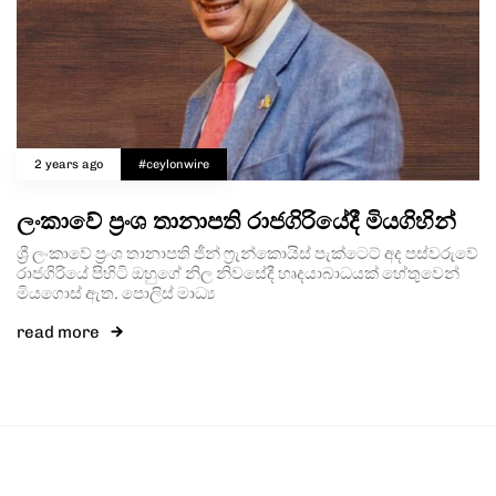
2 years ago
#ceylonwire
ලංකාවේ ප්‍රංශ තානාපති රාජගිරියේදී මියගිහින්
ශ්‍රී ලංකාවේ ප්‍රංශ තානාපති ජීන් ෆ්‍රැන්කොයිස් පැක්ටෙට් අද පස්වරුවේ
රාජගිරියේ පිහිටි ඔහුගේ නිල නිවසේදී හෘදයාබාධයක් හේතුවෙන්
මියගොස් ඇත. පොලිස් මාධ්‍ය
read more