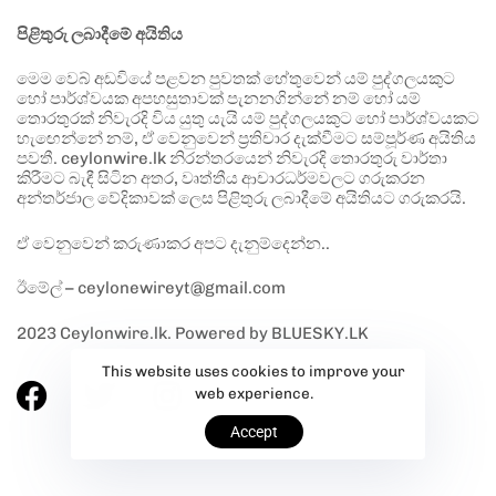
පිළිතුරු ලබාදීමේ අයිතිය
මෙම වෙබ් අඩවියේ පළවන පුවතක් හේතුවෙන් යම් පුද්ගලයකුට
හෝ පාර්ශ්වයක අපහසුතාවක් පැනනගින්නේ නම් හෝ යම්
තොරතුරක් නිවැරදි විය යුතු යැයි යම් පුද්ගලයකුට හෝ පාර්ශ්වයකට
හැඟෙන්නේ නම්, ඒ වෙනුවෙන් ප්‍රතිචාර දැක්වීමට සම්පූර්ණ අයිතිය
පවතී. ceylonwire.lk නිරන්තරයෙන් නිවැරදි තොරතුරු වාර්තා
කිරීමට බැඳී සිටින අතර, වෘත්තීය ආචාරධර්මවලට ගරුකරන
අන්තර්ජාල වේදිකාවක් ලෙස පිළිතුරු ලබාදීමේ අයිතියට ගරුකරයි.
ඒ වෙනුවෙන් කරුණාකර අපට දැනුම්දෙන්න..
ඊමේල් – ceylonewireyt@gmail.com
2023 Ceylonwire.lk. Powered by BLUESKY.LK
This website uses cookies to improve your
web experience.
Accept