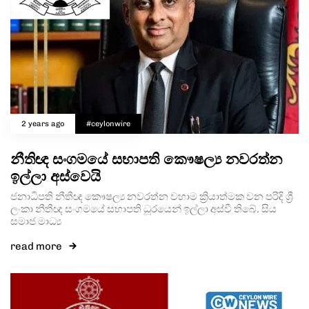
2 years ago
#ceylonwire
නීතිඥ සංගමයේ සභාපති කෞෂල්‍ය නවරත්න
ඉල්ලා අස්වෙයි
ජනාධිපති නීතීඥ කෞෂල්‍ය නවරත්න වහාම ක්‍රියාත්මක වන පරිදි ශ්‍රී
ලංකා නීතීඥ සංගමයේ සභාපති ධූරයෙන් ඉල්ලා අස්වී තිබේ. සිය
සමාජ මාධ්‍ය
read more