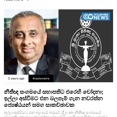
2 years ago
#ceylonwire
නීතීඥ සංගමයේ සභාපතිට එරෙහි චෝදනා;
ඉල්ලා අස්වීමට එන බලපෑම් ගැන නවරත්න
ජ්‍යෙෂ්ඨයන් සමග සාකච්ඡාවක
ඉල්ලා අස්වීමට එන බලපෑම් හමුවේ ශ්‍රී ලංකා නීතීඥ සංගමයේ