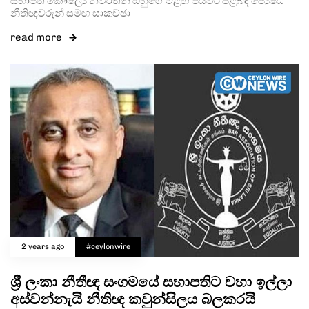
සභාපති කෞෂල්‍ය නවරත්න ඔහුගේ මීළඟ පියවර පිළිබඳ ජ්‍යෙෂ්ඨ
නීතිඥවරුන් සමඟ සාකච්ඡා
read more
2 years ago
#ceylonwire
ශ්‍රී ලංකා නීතීඥ සංගමයේ සභාපතිට වහා ඉල්ලා
අස්වන්නැයි නීතිඥ කවුන්සිලය බලකරයි