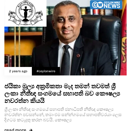
2 years ago
#ceylonwire
ජයිකා මූල්‍ය අක්‍රමිකතා මැද තමන් තවමත් ශ්‍රී
ලංකා නීතීඥ සංගමයේ සභාපති බව කෞෂල්‍ය
නවරත්න කියයි
ශ්‍රී ලංකා නීතීඥ සංගමයේ සභාපති ජනාධිපති නීතිඥ කෞෂල්‍ය
නවරත්න පවසන්නේ, තමා එම සන්න්ගමයේ සභාපතිවරයා ලෙස
දිගටම කටයුතු කරන බවයි. කෞෂල්‍ය
read more