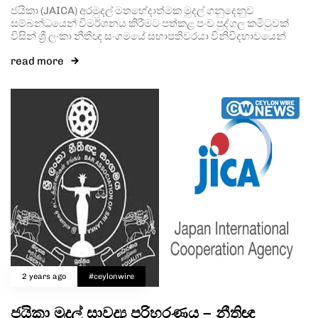
ජයිකා (JAICA) අරමුදල් මතභේදාත්මක මුදල් ගනුදෙනුව
සම්බන්ධයෙන් විමර්ශනය කිරීමට පත්කළ පංච පුද්ගල කමිටුවක්
විසින් ශ්‍රී ලංකා නීතීඥ සංගමයේ සභාපතිවරයා විනිවිදභාවයෙන්
read more
2 years ago
#ceylonwire
ජයිකා මුදල් සාවද්‍ය පරිහරණය – නීතිඥ