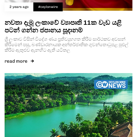
2 years ago
#ceylonwire
නවතා දැමූ ලංකාවේ ව්‍යාපෘති 11ක වැඩ යළි
පටන් ගන්න ජපානය සූදානම්
ශ්‍රී ලංකාව විසින් විදේශ ණය ප්‍රතිව්‍යුහගත කිරීම සාර්ථකව අවසන්
කිරීමෙන් පසු, බණ්ඩාරනායක අන්තර්ජාතික ගුවන්තොටුපළ පුළුල්
කිරීම ඇතුළුව ඇනහිට ඇති යටිතල
read more