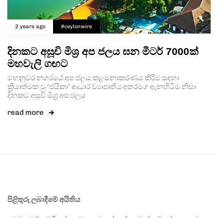
2 years ago
#ceylonwire
දිනකට අසූචි මිශ්‍ර අප ජලය ඝන මීටර් 7000ක්
මහවැලි ගඟට
මහනුවර නගරයේ අප ජලය කළමනාකරණය කිරීම සඳහා
ක්‍රියාත්මක වූ ‘ජයිකා’ ආධාර ව්‍යාපෘතිය අතරමග ඇනහිටීම නිසා
දිනකට අසූචි මිශ්‍ර අප ජලය
read more
පිළිතුරු ලබාදීමේ අයිතිය