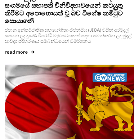
සංගමයේ සභාපති විනිවිදභාවයෙන් කටයුතු
කිරීමට අපොහොසත් වූ බව විශේෂ කමිටුව
සොයාගනී
ජපාන අන්තර්ජාතික සහයෝගිතා ඒජන්සිය (JICA) විසින් අරමුදල්
සපයන ලද දූෂණ විරෝධී වැඩසටහනක් සඳහා වෙන්කරන ලද මුදල්
සාවද්‍ය පරිහරණය සම්බන්ධයෙන් විමර්ශනය
read more