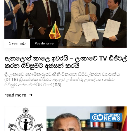
1 year ago
#ceylonwire
ඇනලොග් කාලෙ ඉවරයි – ලංකාවේ TV ඩිජිටල්
කරන ගිවිසුමට අත්සන් කරයි
ශ්‍රී ලංකාවේ භෞමික රූපවාහිනී විකාශන ඩිජිටල්කරන ව්‍යාපෘතිය
(DTTB) ක්‍රියාත්මක කිරීමට අදාළව ඉංජිනේරු උපදේශන සේවා
ගිවිසුම අත්සන් කිරීම ඊයේ ( 03)
read more
Type and hit enter