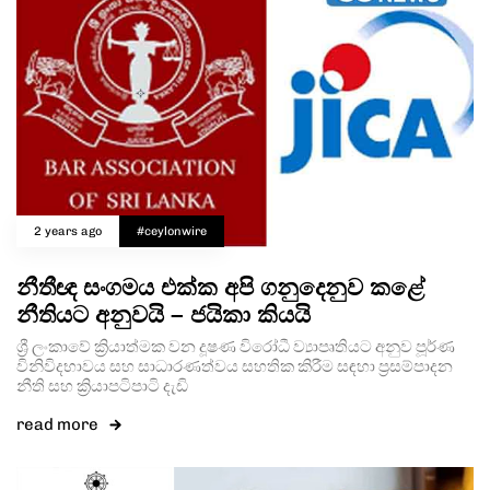
2 years ago
#ceylonwire
නීතීඥ සංගමය එක්ක අපි ගනුදෙනුව කළේ
නීතියට අනුවයි – ජයිකා කියයි
ශ්‍රී ලංකාවේ ක්‍රියාත්මක වන දූෂණ විරෝධී ව්‍යාපෘතියට අනුව පූර්ණ
විනිවිදභාවය සහ සාධාරණත්වය සහතික කිරීම සඳහා ප්‍රසම්පාදන
නීති සහ ක්‍රියාපටිපාටි දැඩි
read more