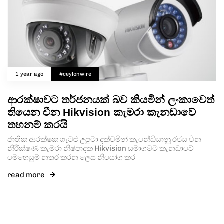
1 year ago
#ceylonwire
ආරක්ෂාවට තර්ජනයක් බව කියමින් ලංකාවෙත්
තියෙන චීන Hikvision කැමරා කැනඩාවේ
තහනම් කරයි
ජාතික ආරක්ෂක ගැටළු උපුටා දක්වමින් කැනේඩියානු රජය චීන
නිරීක්ෂණ කැමරා නිෂ්පාදක Hikvision සමාගමට කැනඩාවේ
මෙහෙයුම් නතර කරන ලෙස නියෝග කර
read more