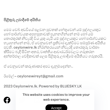
පිළිතුරු ලබාදීමේ අයිතිය
මෙම වෙබ් අඩවියේ පළවන පුවතක් හේතුවෙන් යම් පුද්ගලයකුට
හෝ පාර්ශ්වයක අපහසුතාවක් පැනනගින්නේ නම් හෝ යම්
තොරතුරක් නිවැරදි විය යුතු යැයි යම් පුද්ගලයකුට හෝ පාර්ශ්වයකට
හැඟෙන්නේ නම්, ඒ වෙනුවෙන් ප්‍රතිචාර දැක්වීමට සම්පූර්ණ අයිතිය
පවතී. ceylonwire.lk නිරන්තරයෙන් නිවැරදි තොරතුරු වාර්තා
කිරීමට බැඳී සිටින අතර, වෘත්තීය ආචාරධර්මවලට ගරුකරන
අන්තර්ජාල වේදිකාවක් ලෙස පිළිතුරු ලබාදීමේ අයිතියට ගරුකරයි.
ඒ වෙනුවෙන් කරුණාකර අපට දැනුම්දෙන්න..
ඊමේල් – ceylonewireyt@gmail.com
2023 Ceylonwire.lk. Powered by BLUESKY.LK
This website uses cookies to improve your
web experience.
Accept