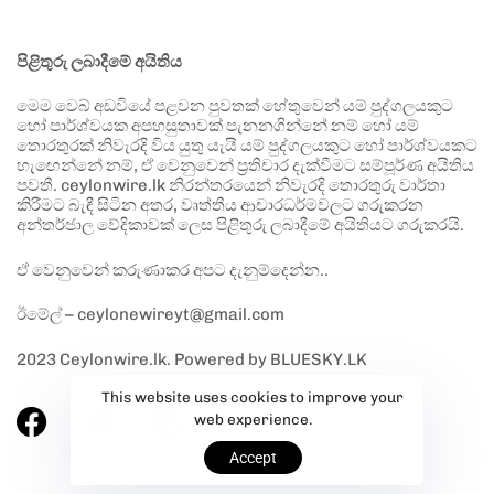
පිළිතුරු ලබාදීමේ අයිතිය
මෙම වෙබ් අඩවියේ පළවන පුවතක් හේතුවෙන් යම් පුද්ගලයකුට
හෝ පාර්ශ්වයක අපහසුතාවක් පැනනගින්නේ නම් හෝ යම්
තොරතුරක් නිවැරදි විය යුතු යැයි යම් පුද්ගලයකුට හෝ පාර්ශ්වයකට
හැඟෙන්නේ නම්, ඒ වෙනුවෙන් ප්‍රතිචාර දැක්වීමට සම්පූර්ණ අයිතිය
පවතී. ceylonwire.lk නිරන්තරයෙන් නිවැරදි තොරතුරු වාර්තා
කිරීමට බැඳී සිටින අතර, වෘත්තීය ආචාරධර්මවලට ගරුකරන
අන්තර්ජාල වේදිකාවක් ලෙස පිළිතුරු ලබාදීමේ අයිතියට ගරුකරයි.
ඒ වෙනුවෙන් කරුණාකර අපට දැනුම්දෙන්න..
ඊමේල් – ceylonewireyt@gmail.com
2023 Ceylonwire.lk. Powered by BLUESKY.LK
This website uses cookies to improve your
web experience.
Accept