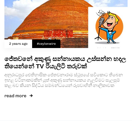
2 years ago
#ceylonwire
ජේතවනේ අකුණු සන්නායකය උස්සන්න හදල
තියෙන්නේ TV රියැලිටි තරුවක්
අනුරාධපුර ඓතිහාසික ජේතවනාරාම ස්ථූපයේ සවිකොට තිබෙන
ඉහළ වටිනාකමකින් යුත් අකුණු සන්නායකය ගැලවීමට සැලසුම්
කළ බව කියන සිද්ධිය සම්බන්ධයෙන් රූපවාහිනී නාලිකාවක
read more