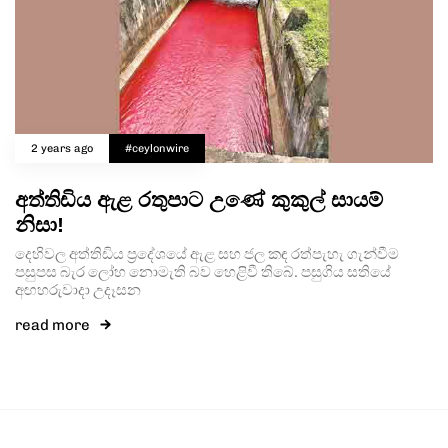
2 years ago
#ceylonwire
අත්තිඩිය ඇළ රතුපාට උණේ කුකුල් සායම්
නිසා!
දෙහිවල අත්තිඩිය ප්‍රදේශයේ ඇළ සහ ජල කඳ රත්පැහැ ගැන්වීම
පසුපස බැර ලෝහ නොමැති බව හෙළිවී තිබේ. පසුගිය සතියේ
අඟහරුවාදා උදෑසන
read more