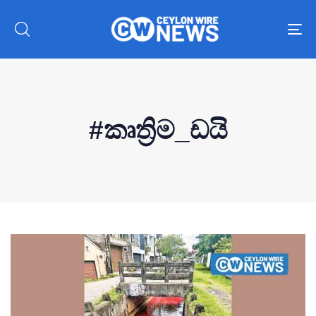
To
nav
#කෘත්‍රිම_ඩයි
Type and hit enter