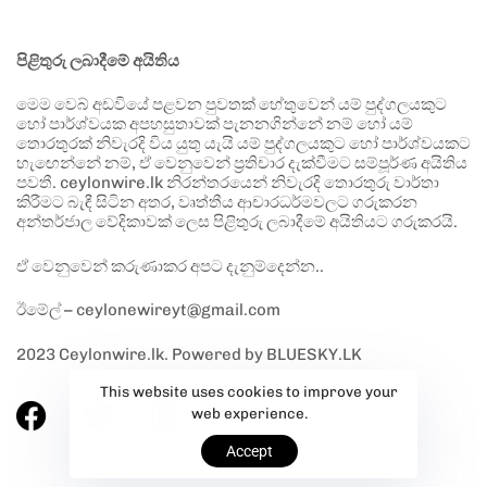
පිළිතුරු ලබාදීමේ අයිතිය
මෙම වෙබ් අඩවියේ පළවන පුවතක් හේතුවෙන් යම් පුද්ගලයකුට
හෝ පාර්ශ්වයක අපහසුතාවක් පැනනගින්නේ නම් හෝ යම්
තොරතුරක් නිවැරදි විය යුතු යැයි යම් පුද්ගලයකුට හෝ පාර්ශ්වයකට
හැඟෙන්නේ නම්, ඒ වෙනුවෙන් ප්‍රතිචාර දැක්වීමට සම්පූර්ණ අයිතිය
පවතී. ceylonwire.lk නිරන්තරයෙන් නිවැරදි තොරතුරු වාර්තා
කිරීමට බැඳී සිටින අතර, වෘත්තීය ආචාරධර්මවලට ගරුකරන
අන්තර්ජාල වේදිකාවක් ලෙස පිළිතුරු ලබාදීමේ අයිතියට ගරුකරයි.
ඒ වෙනුවෙන් කරුණාකර අපට දැනුම්දෙන්න..
ඊමේල් – ceylonewireyt@gmail.com
2023 Ceylonwire.lk. Powered by BLUESKY.LK
This website uses cookies to improve your
web experience.
Accept