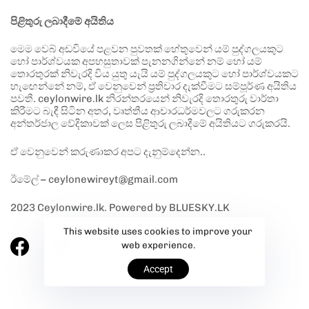
පිළිතුරු ලබාදීමේ අයිතිය
මෙම වෙබ් අඩවියේ පළවන පුවතක් හේතුවෙන් යම් පුද්ගලයකුට
හෝ පාර්ශ්වයක අපහසුතාවක් පැනනගින්නේ නම් හෝ යම්
තොරතුරක් නිවැරදි විය යුතු යැයි යම් පුද්ගලයකුට හෝ පාර්ශ්වයකට
හැඟෙන්නේ නම්, ඒ වෙනුවෙන් ප්‍රතිචාර දැක්වීමට සම්පූර්ණ අයිතිය
පවතී. ceylonwire.lk නිරන්තරයෙන් නිවැරදි තොරතුරු වාර්තා
කිරීමට බැඳී සිටින අතර, වෘත්තීය ආචාරධර්මවලට ගරුකරන
අන්තර්ජාල වේදිකාවක් ලෙස පිළිතුරු ලබාදීමේ අයිතියට ගරුකරයි.
ඒ වෙනුවෙන් කරුණාකර අපට දැනුම්දෙන්න..
ඊමේල් – ceylonewireyt@gmail.com
2023 Ceylonwire.lk. Powered by BLUESKY.LK
This website uses cookies to improve your
web experience.
Accept