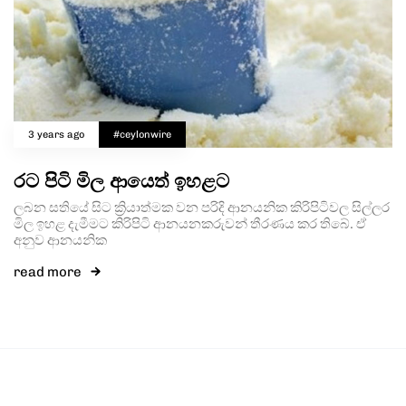
3 years ago
#ceylonwire
රට පිටි මිල ආයෙත් ඉහළට
ලබන සතියේ සිට ක්‍රියාත්මක වන පරිදි ආනයනික කිරිපිටිවල සිල්ලර
මිල ඉහළ දැමීමට කිරිපිටි ආනයනකරුවන් තීරණය කර තිබේ. ඒ
අනුව ආනයනික
read more