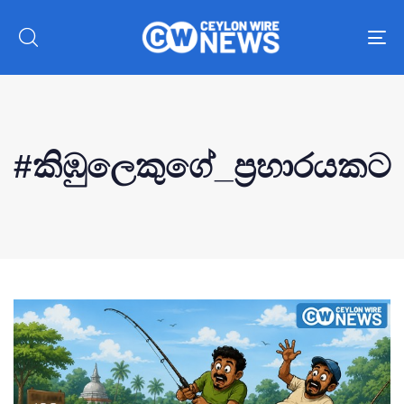
To
nav
#කිඹුලෙකුගේ_ප්‍රහාරයකට
Type and hit enter