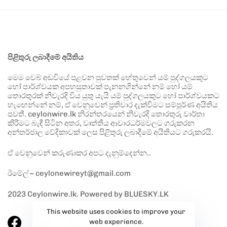
පිළිතුරු ලබාදීමේ අයිතිය
මෙම වෙබ් අඩවියේ පළවන පුවතක් හේතුවෙන් යම් පුද්ගලයකුට
හෝ පාර්ශ්වයක අපහසුතාවක් පැනනගින්නේ නම් හෝ යම්
තොරතුරක් නිවැරදි විය යුතු යැයි යම් පුද්ගලයකුට හෝ පාර්ශ්වයකට
හැඟෙන්නේ නම්, ඒ වෙනුවෙන් ප්‍රතිචාර දැක්වීමට සම්පූර්ණ අයිතිය
පවතී. ceylonwire.lk නිරන්තරයෙන් නිවැරදි තොරතුරු වාර්තා
කිරීමට බැඳී සිටින අතර, වෘත්තීය ආචාරධර්මවලට ගරුකරන
අන්තර්ජාල වේදිකාවක් ලෙස පිළිතුරු ලබාදීමේ අයිතියට ගරුකරයි.
ඒ වෙනුවෙන් කරුණාකර අපට දැනුම්දෙන්න..
ඊමේල් – ceylonewireyt@gmail.com
2023 Ceylonwire.lk. Powered by BLUESKY.LK
This website uses cookies to improve your
web experience.