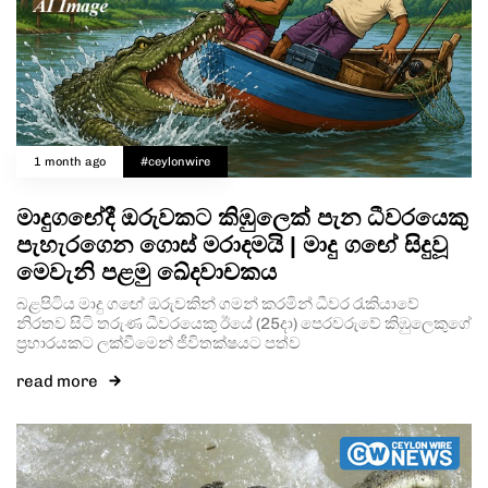
1 month ago
#ceylonwire
මාදුගඟේදී ඔරුවකට කිඹුලෙක් පැන ධීවරයෙකු
පැහැරගෙන ගොස් මරාදමයි | මාදු ගඟේ සිදුවූ
මෙවැනි පළමු ඛේදවාචකය
බළපිටිය මාදු ගඟේ ඔරුවකින් ගමන් කරමින් ධීවර රැකියාවේ
නිරතව සිටි තරුණ ධීවරයෙකු ඊයේ (25දා) පෙරවරුවේ කිඹුලෙකුගේ
ප්‍රහාරයකට ලක්වීමෙන් ජීවිතක්ෂයට පත්ව
read more