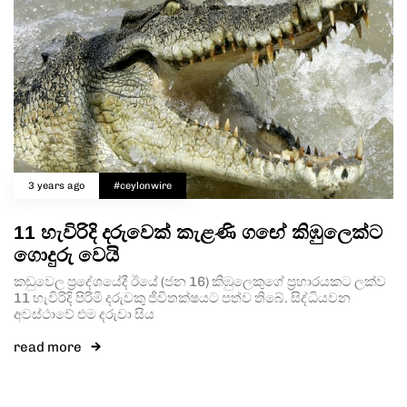
3 years ago
#ceylonwire
11 හැවිරිදි දරුවෙක් කැළණි ගඟේ කිඹුලෙක්ට
ගොදුරු වෙයි
කඩුවෙල ප්‍රදේශයේදී ඊයේ (ජන 16) කිඹුලෙකුගේ ප්‍රහාරයකට ලක්ව
11 හැවිරිදි පිරිමි දරුවකු ජීවිතක්ෂයට පත්ව තිබේ. සිද්ධියවන
අවස්ථාවේ එම දරුවා සිය
read more