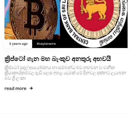
3 years ago
#ceylonwire
ක්‍රිප්ටෝ ගැන මහ බැංකුව අනතුරු අඟවයි
ක්‍රිප්ටෝ මුදල් ආයෝජනය හා සම්බන්ධ බව හඟවන වංචනික
ක්‍රියාකාරකම්වල දැඩි ලෙස ඉහළ යෑමක් මේ දිනවල දක්නට ලැබෙන
බව ශ්‍රී ලංකා
read more