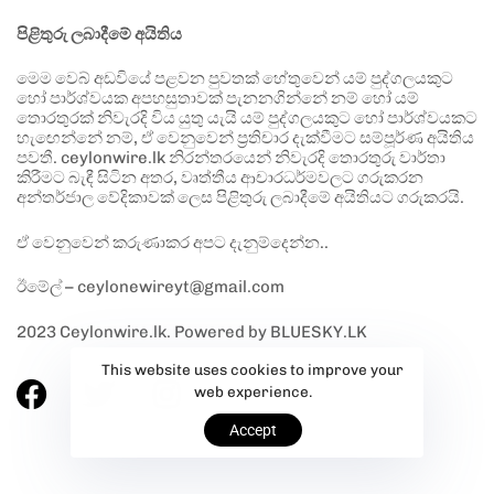
පිළිතුරු ලබාදීමේ අයිතිය
මෙම වෙබ් අඩවියේ පළවන පුවතක් හේතුවෙන් යම් පුද්ගලයකුට
හෝ පාර්ශ්වයක අපහසුතාවක් පැනනගින්නේ නම් හෝ යම්
තොරතුරක් නිවැරදි විය යුතු යැයි යම් පුද්ගලයකුට හෝ පාර්ශ්වයකට
හැඟෙන්නේ නම්, ඒ වෙනුවෙන් ප්‍රතිචාර දැක්වීමට සම්පූර්ණ අයිතිය
පවතී. ceylonwire.lk නිරන්තරයෙන් නිවැරදි තොරතුරු වාර්තා
කිරීමට බැඳී සිටින අතර, වෘත්තීය ආචාරධර්මවලට ගරුකරන
අන්තර්ජාල වේදිකාවක් ලෙස පිළිතුරු ලබාදීමේ අයිතියට ගරුකරයි.
ඒ වෙනුවෙන් කරුණාකර අපට දැනුම්දෙන්න..
ඊමේල් – ceylonewireyt@gmail.com
2023 Ceylonwire.lk. Powered by BLUESKY.LK
This website uses cookies to improve your
web experience.
Accept