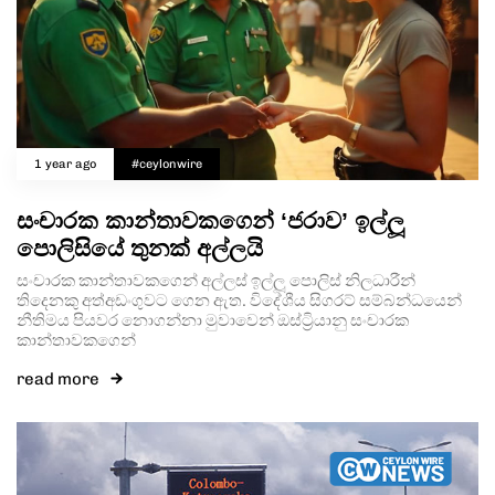
1 year ago
#ceylonwire
සංචාරක කාන්තාවකගෙන් ‘ජරාව’ ඉල්ලූ
පොලිසියේ තුනක් අල්ලයි
සංචාරක කාන්තාවකගෙන් අල්ලස් ඉල්ලූ පොලිස් නිලධාරීන්
තිදෙනකු අත්අඩංගුවට ගෙන ඇත. විදේශීය සිගරට් සම්බන්ධයෙන්
නීතිමය පියවර නොගන්නා මුවාවෙන් ඔස්ට්‍රියානු සංචාරක
කාන්තාවකගෙන්
read more