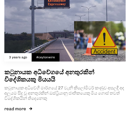
3 years ago
#ceylonwire
කටුනායක අධිවේගයේ අනතුරකින්
විදේශිකයකු මියයයි
කටුනායක අධිවේගී මාර්ගයේ 27 වැනි කිලෝමීටර් කණුව අසලදී අද
අලුයම සිදු වූ අනතුරකින් ඔස්ට්‍රියානු ජාතිකයෙකු මිය ගොස් තවත්
විදේශිකයින් තිදෙනෙකු
read more