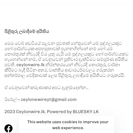
පිළිතුරු ලබාදීමේ අයිතිය
මෙම වෙබ් අඩවියේ පළවන පුවතක් හේතුවෙන් යම් පුද්ගලයකුට
හෝ පාර්ශ්වයක අපහසුතාවක් පැනනගින්නේ නම් හෝ යම්
තොරතුරක් නිවැරදි විය යුතු යැයි යම් පුද්ගලයකුට හෝ පාර්ශ්වයකට
හැඟෙන්නේ නම්, ඒ වෙනුවෙන් ප්‍රතිචාර දැක්වීමට සම්පූර්ණ අයිතිය
පවතී. ceylonwire.lk නිරන්තරයෙන් නිවැරදි තොරතුරු වාර්තා
කිරීමට බැඳී සිටින අතර, වෘත්තීය ආචාරධර්මවලට ගරුකරන
අන්තර්ජාල වේදිකාවක් ලෙස පිළිතුරු ලබාදීමේ අයිතියට ගරුකරයි.
ඒ වෙනුවෙන් කරුණාකර අපට දැනුම්දෙන්න..
ඊමේල් – ceylonewireyt@gmail.com
2023 Ceylonwire.lk. Powered by BLUESKY.LK
This website uses cookies to improve your
web experience.