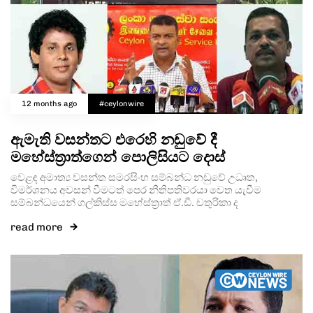
12 months ago
#ceylonwire
ඇමැති වසන්තට එරෙහි නඩුවේ දී
මහේස්ත්‍රාත්ගෙන් පොලිසියට දොස්
වෙළඳ අමාත්‍ය වසන්ත සමරසිංහ සම්බන්ධ නඩුවේ උධෘත,
විමර්ශනය අවසන් වීමටත් පෙර නීතිපතිවරයා වෙත යැවීම
සම්බන්ධයෙන් ගල්කිස්ස මහේස්ත්‍රාත් ඒ.ඩී. චතුරිකා ද
read more