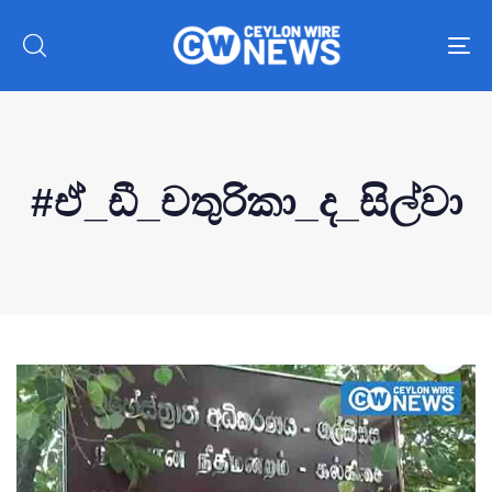
To
nav
#ඒ_ඩී_චතුරිකා_ද_සිල්වා
Type and hit enter