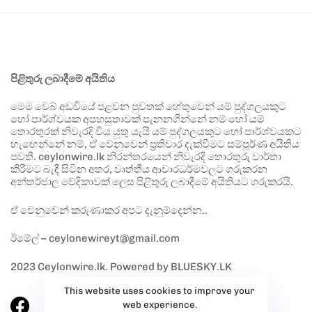
පිළිතුරු ලබාදීමේ අයිතිය
මෙම වෙබ් අඩවියේ පළවන පුවතක් හේතුවෙන් යම් පුද්ගලයකුට
හෝ පාර්ශ්වයක අපහසුතාවක් පැනනගින්නේ නම් හෝ යම්
තොරතුරක් නිවැරදි විය යුතු යැයි යම් පුද්ගලයකුට හෝ පාර්ශ්වයකට
හැඟෙන්නේ නම්, ඒ වෙනුවෙන් ප්‍රතිචාර දැක්වීමට සම්පූර්ණ අයිතිය
පවතී. ceylonwire.lk නිරන්තරයෙන් නිවැරදි තොරතුරු වාර්තා
කිරීමට බැඳී සිටින අතර, වෘත්තීය ආචාරධර්මවලට ගරුකරන
අන්තර්ජාල වේදිකාවක් ලෙස පිළිතුරු ලබාදීමේ අයිතියට ගරුකරයි.
ඒ වෙනුවෙන් කරුණාකර අපට දැනුම්දෙන්න..
ඊමේල් – ceylonewireyt@gmail.com
2023 Ceylonwire.lk. Powered by BLUESKY.LK
This website uses cookies to improve your
web experience.