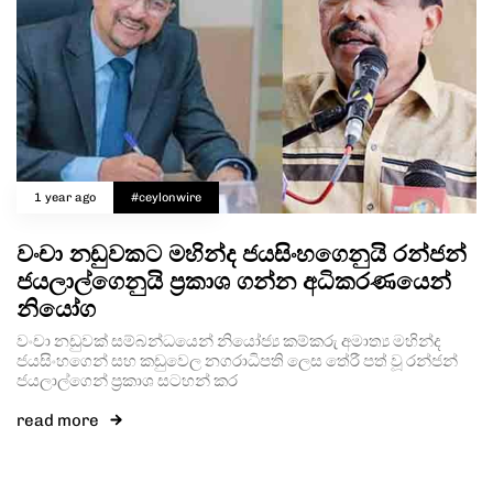
1 year ago
#ceylonwire
වංචා නඩුවකට මහින්ද ජයසිංහගෙනුයි රන්ජන්
ජයලාල්ගෙනුයි ප්‍රකාශ ගන්න අධිකරණයෙන්
නියෝග
වංචා නඩුවක් සම්බන්ධයෙන් නියෝජ්‍ය කම්කරු අමාත්‍ය මහින්ද
ජයසිංහගෙන් සහ කඩුවෙල නගරාධිපති ලෙස තේරී පත් වූ රන්ජන්
ජයලාල්ගෙන් ප්‍රකාශ සටහන් කර
read more