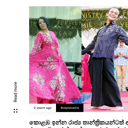
Read more
2 years ago
#ceylonwire
කොළඹ ඉන්න රාජ්‍ය තාන්ත්‍රිකයන්ටත් අ