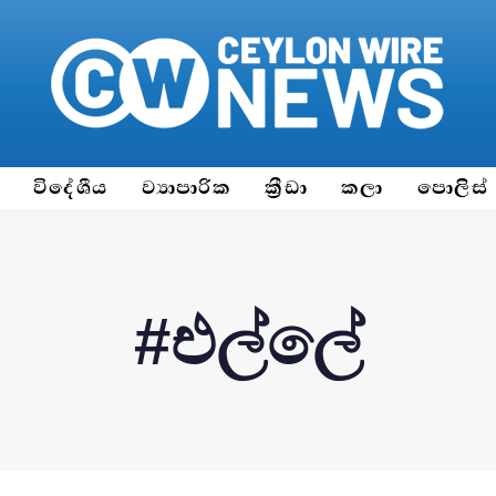
ය
විදේශීය
ව්‍යාපාරික
ක්‍රීඩා
කලා
පොලිස්
#එල්ලේ