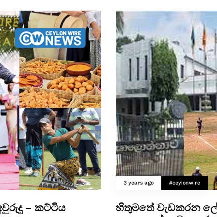
3 years ago
#ceylonwire
වුරුදු – කට්ටිය
හිතුමතේ වැඩකරන ලේ