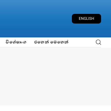
ENGLISH
විශේෂාංග
එහෙන් මෙහෙන්