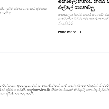
කොලොන්නාව නගර ස
එල්ලේ ගහනවලු
ින තැතිගැන්ම මොහොතකට අමතක
 සහ දෙමළ
කොලොන්නාව නගර සභාවේ වත්මන්
ශෝචනීය බවට එම නගර සභාවේ හිටපු
කියාසිටිති.
read more
ර්ශ්වයක අපහසුතාවක් පැනනගින්නේ නම් හෝ යම් තොරතුරක් නිවැරදි ව
්ණ අයිතිය පවතී. ceylonwire.lk නිරන්තරයෙන් නිවැරදි තොරතුරු වාර්තා
මේ අයිතියට ගරුකරයි.