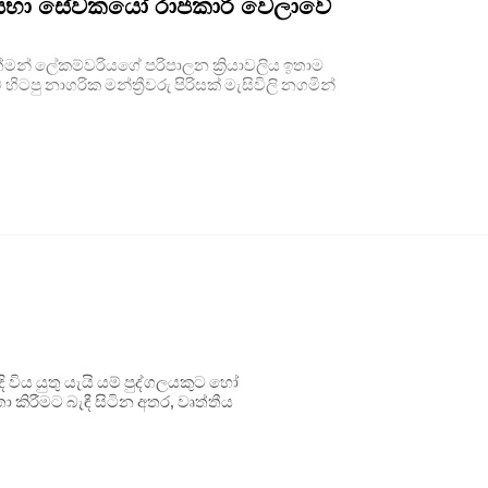
භා සේවකයෝ රාජකාරී වෙලාවේ
 ලේකම්වරියගේ පරිපාලන ක්‍රියාවලිය ඉතාම
 නාගරික මන්ත්‍රීවරු පිරිසක් මැසිවිලි නගමින්
ිය යුතු යැයි යම් පුද්ගලයකුට හෝ
 කිරීමට බැඳී සිටින අතර, වෘත්තීය