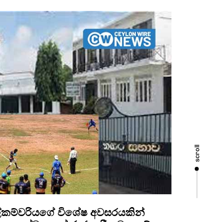
scroll
කම්වරියගේ විශේෂ අවසරයකින්