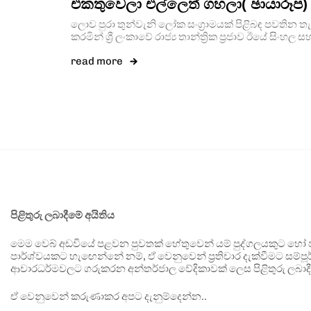
එකතුවෙලා එල්ලෙත් ගහලා( ඡායාරූප)
ලොව පුරා තුන්වැනි ලෝක සංග්‍රාමයක් පිළිබඳ පවත
කරමින් ශ්‍රී ලංකාවේ රාජ්‍ය තාන්ත්‍රික ප්‍රජාව ඊයේ සිංහල
read more
පිළිතුරු ලබාදීමේ අයිතිය
මෙම වෙබ් අඩවියේ පළවන පුවතක් හේතුවෙන් යම් පුද්ගලයකුට හෝ පා
පාර්ශ්වයකට හැඟෙන්නේ නම්, ඒ වෙනුවෙන් ප්‍රතිචාර දැක්වීමට සම්පූර
ආචාරධර්මවලට ගරුකරන අන්තර්ජාල වේදිකාවක් ලෙස පිළිතුරු ලබාදී
ඒ වෙනුවෙන් කරුණාකර අපට දැනුම්දෙන්න..