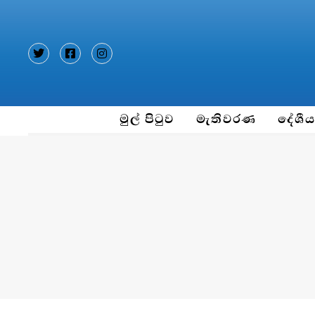
Type and hit enter
මුල් පිටුව
මැතිවරණ
දේශී