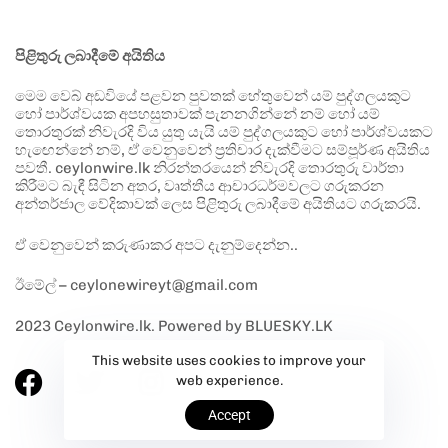
පිළිතුරු ලබාදීමේ අයිතිය
මෙම වෙබ් අඩවියේ පළවන පුවතක් හේතුවෙන් යම් පුද්ගලයකුට
හෝ පාර්ශ්වයක අපහසුතාවක් පැනනගින්නේ නම් හෝ යම්
තොරතුරක් නිවැරදි විය යුතු යැයි යම් පුද්ගලයකුට හෝ පාර්ශ්වයකට
හැඟෙන්නේ නම්, ඒ වෙනුවෙන් ප්‍රතිචාර දැක්වීමට සම්පූර්ණ අයිතිය
පවතී. ceylonwire.lk නිරන්තරයෙන් නිවැරදි තොරතුරු වාර්තා
කිරීමට බැඳී සිටින අතර, වෘත්තීය ආචාරධර්මවලට ගරුකරන
අන්තර්ජාල වේදිකාවක් ලෙස පිළිතුරු ලබාදීමේ අයිතියට ගරුකරයි.
ඒ වෙනුවෙන් කරුණාකර අපට දැනුම්දෙන්න..
ඊමේල් – ceylonewireyt@gmail.com
2023 Ceylonwire.lk. Powered by BLUESKY.LK
This website uses cookies to improve your
web experience.
Accept