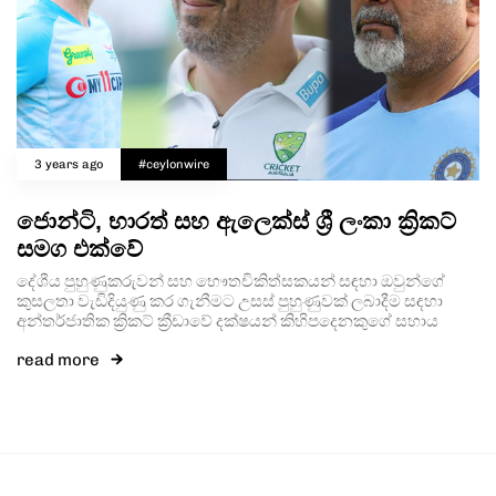
3 years ago
#ceylonwire
ජොන්ටි, භාරත් සහ ඇලෙක්ස් ශ්‍රී ලංකා ක්‍රිකට්
සමග එක්වේ
දේශීය පුහුණුකරුවන් සහ භෞතචිකිත්සකයන් සඳහා ඔවුන්ගේ
කුසලතා වැඩිදියුණු කර ගැනීමට උසස් පුහුණුවක් ලබාදීම සඳහා
අන්තර්ජාතික ක්‍රිකට් ක්‍රීඩාවේ දක්ෂයන් කිහිපදෙනකුගේ සහාය
read more