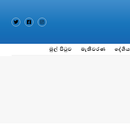
Type and hit enter
මුල් පිටුව
මැතිවරණ
දේශී