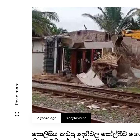
Read more
2 years ago
#ceylonwire
පොලිසිය කඩපු දෙහිවල සෝල්බීච් 