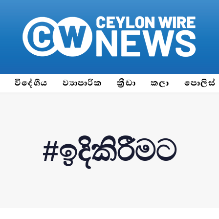
ය
විදේශීය
ව්‍යාපාරික
ක්‍රීඩා
කලා
පොලිස්
#ඉදිකිරීමට