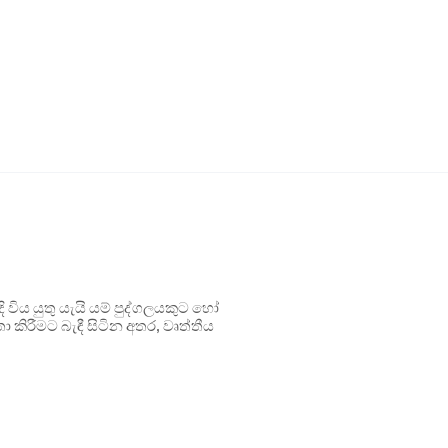
ිය යුතු යැයි යම් පුද්ගලයකුට හෝ
 කිරීමට බැඳී සිටින අතර, වෘත්තීය