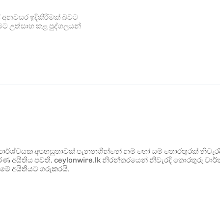
ේ අනවසර ඉදිකිරීමක් බවට
ීමට උත්සාහ කළ පුද්ගලයන්
ර්ශ්වයක අපහසුතාවක් පැනනගින්නේ නම් හෝ යම් තොරතුරක් නිවැරදි ව
්ණ අයිතිය පවතී. ceylonwire.lk නිරන්තරයෙන් නිවැරදි තොරතුරු වාර්තා
මේ අයිතියට ගරුකරයි.