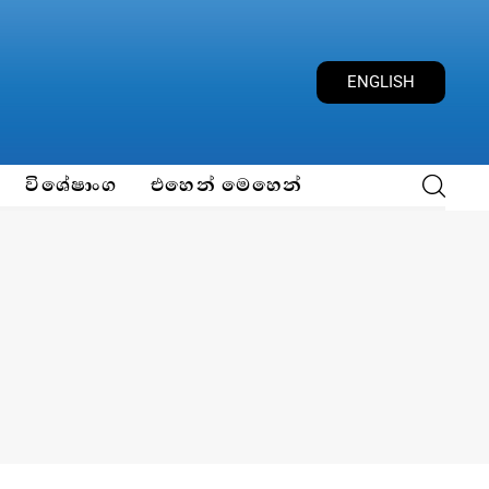
ENGLISH
විශේෂාංග
එහෙන් මෙහෙන්