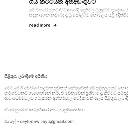
ගිය කට්ටියක් අත්අඩංගුවට
මේ වසරේ ජනවාරි මාසයේදී දෙහිවල මුහුදුබඩ ප්‍රදේශය
හඳුනාගෙන කඩාබිඳ දැමූ සෝල්බීච් හෝටලය යළි ඉදිකිර
read more
පිළිතුරු ලබාදීමේ අයිතිය
මෙම වෙබ් අඩවියේ පළවන පුවතක් හේතුවෙන් යම් පුද්ගලයකුට හෝ පා
පාර්ශ්වයකට හැඟෙන්නේ නම්, ඒ වෙනුවෙන් ප්‍රතිචාර දැක්වීමට සම්පූර
ආචාරධර්මවලට ගරුකරන අන්තර්ජාල වේදිකාවක් ලෙස පිළිතුරු ලබාදී
ඒ වෙනුවෙන් කරුණාකර අපට දැනුම්දෙන්න..
ඊමේල් – ceylonewireyt@gmail.com