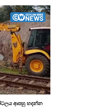
හෝටලය ආපහු හදන්න