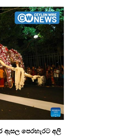
ර ඇසල පෙරහැරට අලි