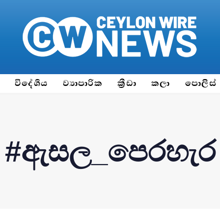
ය
විදේශීය
ව්‍යාපාරික
ක්‍රීඩා
කලා
පොලිස්
#ඇසල_පෙරහැර