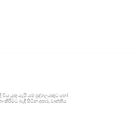
ිය යුතු යැයි යම් පුද්ගලයකුට හෝ
 කිරීමට බැඳී සිටින අතර, වෘත්තීය