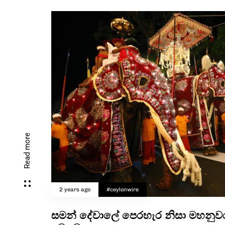
Read more
2 years ago
#ceylonwire
සමන් දේවාලේ පෙරහැර නිසා මහනුව