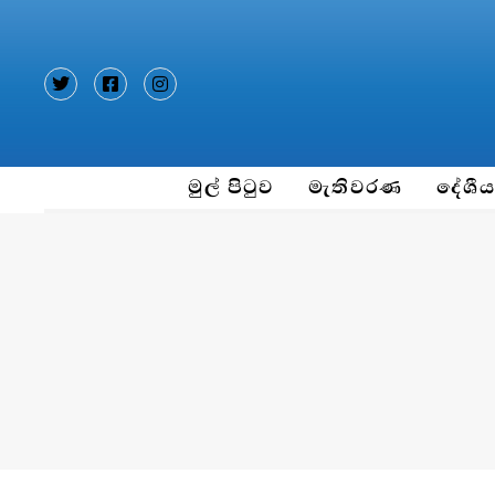
Type and hit enter
මුල් පිටුව
මැතිවරණ
දේශී