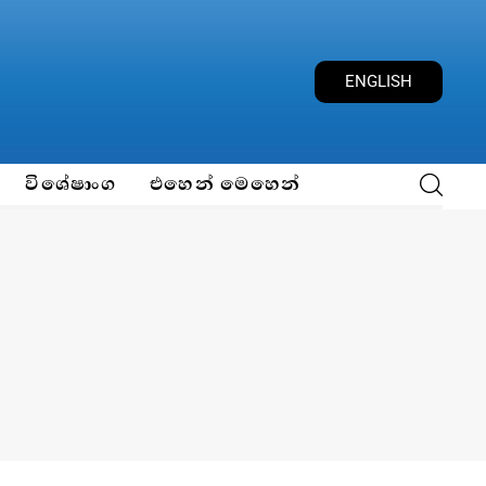
ENGLISH
විශේෂාංග
එහෙන් මෙහෙන්