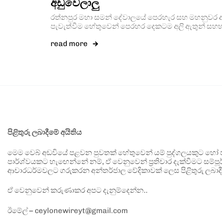
අඩුවෙලාලු
රත්නපුර මහා සමන් දේවාලයේ පෙරහැර සහ මහනුවර
පැවැත්වීම හේතුවෙන් පෙරහර දෙකටම අලි ඇතුන් සහභ
read more
පිළිතුරු ලබාදීමේ අයිතිය
මෙම වෙබ් අඩවියේ පළවන පුවතක් හේතුවෙන් යම් පුද්ගලයකුට හෝ පා
පාර්ශ්වයකට හැඟෙන්නේ නම්, ඒ වෙනුවෙන් ප්‍රතිචාර දැක්වීමට සම්පූර
ආචාරධර්මවලට ගරුකරන අන්තර්ජාල වේදිකාවක් ලෙස පිළිතුරු ලබාදී
ඒ වෙනුවෙන් කරුණාකර අපට දැනුම්දෙන්න..
ඊමේල් – ceylonewireyt@gmail.com