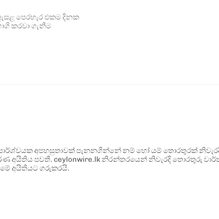
 ඇසළ පෙරහැර එකම දිනක
ාගි කරවා ගැනීම
ර්ශ්වයක අපහසුතාවක් පැනනගින්නේ නම් හෝ යම් තොරතුරක් නිවැරදි ව
්ණ අයිතිය පවතී. ceylonwire.lk නිරන්තරයෙන් නිවැරදි තොරතුරු වාර්තා
මේ අයිතියට ගරුකරයි.