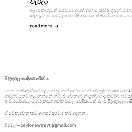
වැටිලා
ඇලස්කා ගුවන් සේවයට‌ අයත් 737 මැක්ස් 9 ගුවන් යාන
කැබැල්ලක් පෝට්ලන්ඩ් හිදී සොයාගත් බව විදෙස් මාධ්‍ය
read more
පිළිතුරු ලබාදීමේ අයිතිය
මෙම වෙබ් අඩවියේ පළවන පුවතක් හේතුවෙන් යම් පුද්ගලයකුට හෝ පා
පාර්ශ්වයකට හැඟෙන්නේ නම්, ඒ වෙනුවෙන් ප්‍රතිචාර දැක්වීමට සම්පූර
ආචාරධර්මවලට ගරුකරන අන්තර්ජාල වේදිකාවක් ලෙස පිළිතුරු ලබාදී
ඒ වෙනුවෙන් කරුණාකර අපට දැනුම්දෙන්න..
ඊමේල් – ceylonewireyt@gmail.com