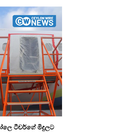
ලෙ ටීචර්ගේ මිදුලට