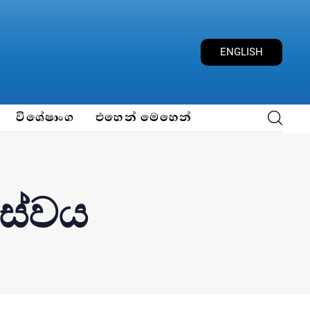
ENGLISH
විශේෂාංග
එහෙන් මෙහෙන්
සේවය