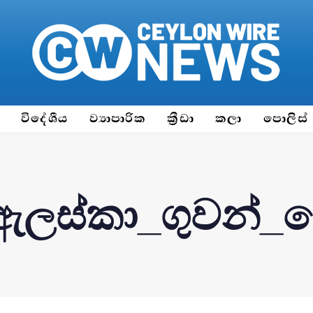
ය
විදේශීය
ව්‍යාපාරික
ක්‍රීඩා
කලා
පොලිස්
ඇලස්කා_ගුවන්_