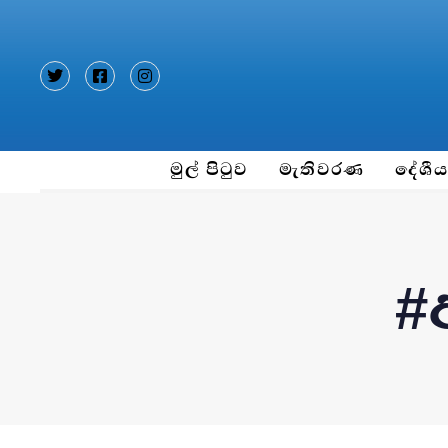
Type and hit enter
මුල් පිටුව
මැතිවරණ
දේශී
#