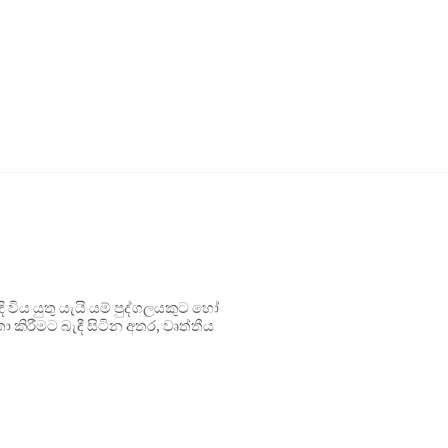
ිය යුතු යැයි යම් පුද්ගලයකුට හෝ
 කිරීමට බැඳී සිටින අතර, වෘත්තීය