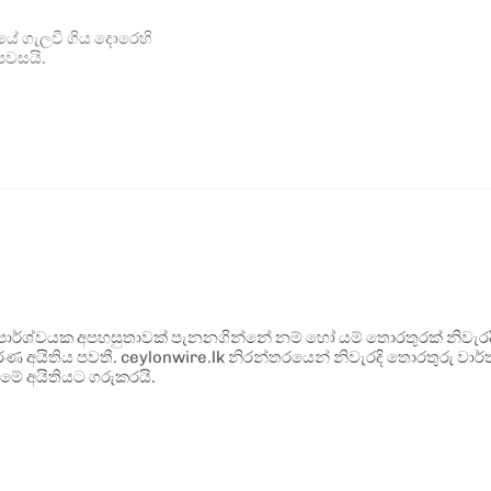
යේ ගැලවී ගිය දොරෙහි
 පවසයි.
ර්ශ්වයක අපහසුතාවක් පැනනගින්නේ නම් හෝ යම් තොරතුරක් නිවැරදි ව
්ණ අයිතිය පවතී. ceylonwire.lk නිරන්තරයෙන් නිවැරදි තොරතුරු වාර්තා
මේ අයිතියට ගරුකරයි.