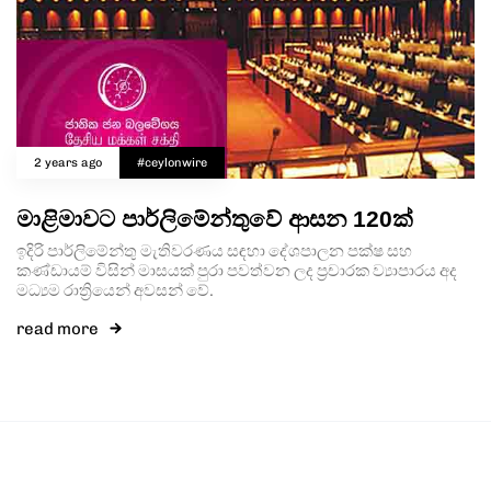
2 years ago
#ceylonwire
මාළිමාවට පාර්ලිමේන්තුවේ ආසන 120ක්
ඉදිරි පාර්ලිමේන්තු මැතිවරණය සඳහා දේශපාලන පක්ෂ සහ
කණ්ඩායම් විසින් මාසයක් පුරා පවත්වන ලද ප්‍රචාරක ව්‍යාපාරය අද
මධ්‍යම රාත්‍රියෙන් අවසන් වේ.
read more