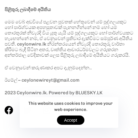
පිළිතුරු ලබාදීමේ අයිතිය
මෙම වෙබ් අඩවියේ පළවන පුවතක් හේතුවෙන් යම් පුද්ගලයකුට
හෝ පාර්ශ්වයක අපහසුතාවක් පැනනගින්නේ නම් හෝ යම්
තොරතුරක් නිවැරදි විය යුතු යැයි යම් පුද්ගලයකුට හෝ පාර්ශ්වයකට
හැඟෙන්නේ නම්, ඒ වෙනුවෙන් ප්‍රතිචාර දැක්වීමට සම්පූර්ණ අයිතිය
පවතී. ceylonwire.lk නිරන්තරයෙන් නිවැරදි තොරතුරු වාර්තා
කිරීමට බැඳී සිටින අතර, වෘත්තීය ආචාරධර්මවලට ගරුකරන
අන්තර්ජාල වේදිකාවක් ලෙස පිළිතුරු ලබාදීමේ අයිතියට ගරුකරයි.
ඒ වෙනුවෙන් කරුණාකර අපට දැනුම්දෙන්න..
ඊමේල් – ceylonewireyt@gmail.com
2023 Ceylonwire.lk. Powered by BLUESKY.LK
This website uses cookies to improve your
web experience.
Accept