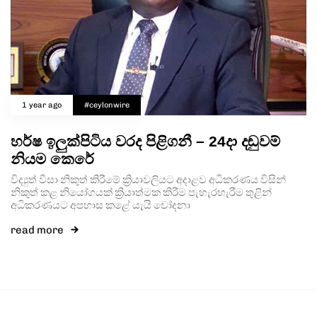
1 year ago
#ceylonwire
හර්ෂ ඉලුක්පිටිය වරද පිළිගනී – 24දා දඬුවම්
නියම කෙරේ
විද්‍යුත් වීසා නිකුත් කිරීමේ ක්‍රියාවලියට අදාළව අධිකරණය විසින්
නිකුත් කළ නියෝගයක් ක්‍රියාත්මක කිරීම පැහැරහැරීම තුළින්
අධිකරණයට අපහාස කළේ යැයි චෝදනා
read more