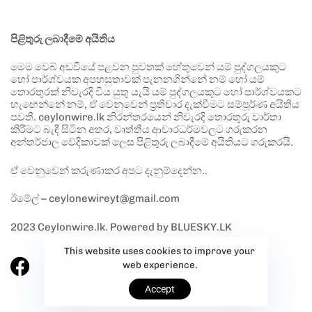
පිළිතුරු ලබාදීමේ අයිතිය
මෙම වෙබ් අඩවියේ පළවන පුවතක් හේතුවෙන් යම් පුද්ගලයකුට
හෝ පාර්ශ්වයක අපහසුතාවක් පැනනගින්නේ නම් හෝ යම්
තොරතුරක් නිවැරදි විය යුතු යැයි යම් පුද්ගලයකුට හෝ පාර්ශ්වයකට
හැඟෙන්නේ නම්, ඒ වෙනුවෙන් ප්‍රතිචාර දැක්වීමට සම්පූර්ණ අයිතිය
පවතී. ceylonwire.lk නිරන්තරයෙන් නිවැරදි තොරතුරු වාර්තා
කිරීමට බැඳී සිටින අතර, වෘත්තීය ආචාරධර්මවලට ගරුකරන
අන්තර්ජාල වේදිකාවක් ලෙස පිළිතුරු ලබාදීමේ අයිතියට ගරුකරයි.
ඒ වෙනුවෙන් කරුණාකර අපට දැනුම්දෙන්න..
ඊමේල් – ceylonewireyt@gmail.com
2023 Ceylonwire.lk. Powered by BLUESKY.LK
This website uses cookies to improve your
web experience.
Accept