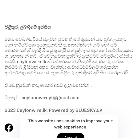
පිළිතුරු ලබාදීමේ අයිතිය
මෙම වෙබ් අඩවියේ පළවන පුවතක් හේතුවෙන් යම් පුද්ගලයකුට
හෝ පාර්ශ්වයක අපහසුතාවක් පැනනගින්නේ නම් හෝ යම්
තොරතුරක් නිවැරදි විය යුතු යැයි යම් පුද්ගලයකුට හෝ පාර්ශ්වයකට
හැඟෙන්නේ නම්, ඒ වෙනුවෙන් ප්‍රතිචාර දැක්වීමට සම්පූර්ණ අයිතිය
පවතී. ceylonwire.lk නිරන්තරයෙන් නිවැරදි තොරතුරු වාර්තා
කිරීමට බැඳී සිටින අතර, වෘත්තීය ආචාරධර්මවලට ගරුකරන
අන්තර්ජාල වේදිකාවක් ලෙස පිළිතුරු ලබාදීමේ අයිතියට ගරුකරයි.
ඒ වෙනුවෙන් කරුණාකර අපට දැනුම්දෙන්න..
ඊමේල් – ceylonewireyt@gmail.com
2023 Ceylonwire.lk. Powered by BLUESKY.LK
This website uses cookies to improve your
web experience.
Accept