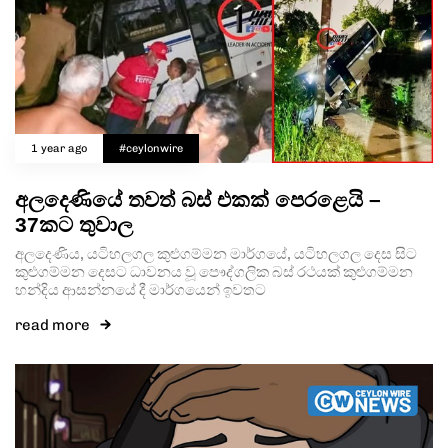
1 year ago
#ceylonwire
අලදෙණියේ තවත් බස් එකක් පෙරළෙයි –
37කට තුවාල
අලදෙණිය, යටිහලගල කුළුගම්මන මාර්ගයේ, යටිහලගල දෙස සිට
කුළුගම්මන දෙසට ධාවනය වූ පෞද්ගලික බස් රථයක් කුළුගම්මන
හන්දිය ආසන්නයේ දී මාර්ගයෙන් ඉවතට
read more