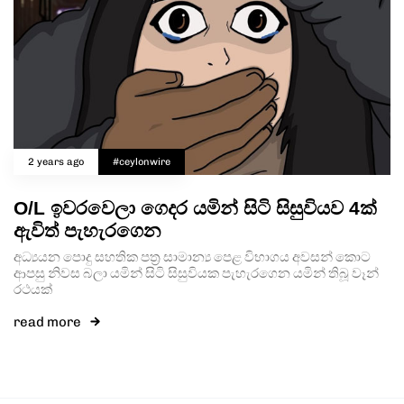
2 years ago
#ceylonwire
O/L ඉවරවෙලා ගෙදර යමින් සිටි සිසුවියව 4ක්
ඇවිත් පැහැරගෙන
අධ්‍යයන පොදු සහතික පත්‍ර සාමාන්‍ය පෙළ විභාගය අවසන් කොට
ආපසු නිවස බලා යමින් සිටි සිසුවියක පැහැරගෙන යමින් තිබූ වෑන්
රථයක්
read more