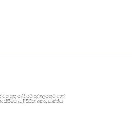
ිය යුතු යැයි යම් පුද්ගලයකුට හෝ
 කිරීමට බැඳී සිටින අතර, වෘත්තීය