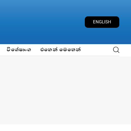
ENGLISH
විශේෂාංග
එහෙන් මෙහෙන්