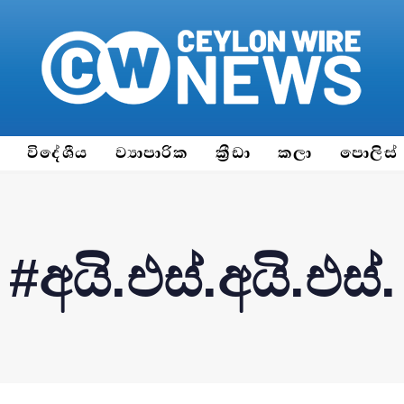
ය
විදේශීය
ව්‍යාපාරික
ක්‍රීඩා
කලා
පොලිස්
#අයි.එස්.අයි.එස්.