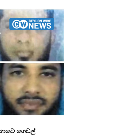
ංකාවේ ගෙවල්