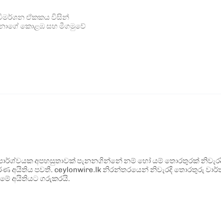
්ත විමර්ශන ඒකකය විසින්
ිව්දෙනාගේ කොළඹ සහ මීගමුවේ
ර්ශ්වයක අපහසුතාවක් පැනනගින්නේ නම් හෝ යම් තොරතුරක් නිවැරදි ව
්ණ අයිතිය පවතී. ceylonwire.lk නිරන්තරයෙන් නිවැරදි තොරතුරු වාර්තා
මේ අයිතියට ගරුකරයි.