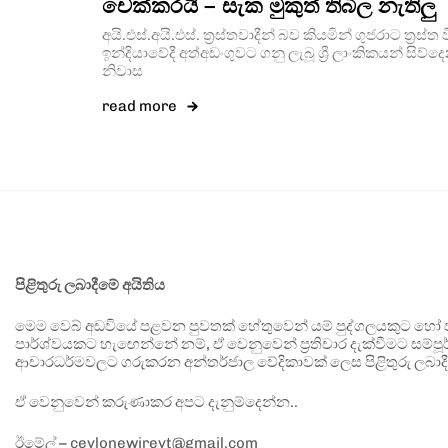
චෙක්කරයි – සැක මුකුත් තිබිල නැතිලු
අයි.එස්.අයි.එස්. ත්‍රස්තවාදීන් බව කියමින් ගුජරාට ත්‍රස
ඉන්දියාවේදී අත්අඩංගුවට ගනු ලැබූ ශ්‍රී ලාංකිකයන් ස
නිවාස
read more
පිළිතුරු ලබාදීමේ අයිතිය
මෙම වෙබ් අඩවියේ පළවන පුවතක් හේතුවෙන් යම් පුද්ගලයකුට හෝ පා
පාර්ශ්වයකට හැඟෙන්නේ නම්, ඒ වෙනුවෙන් ප්‍රතිචාර දැක්වීමට සම්පූර
ආචාරධර්මවලට ගරුකරන අන්තර්ජාල වේදිකාවක් ලෙස පිළිතුරු ලබාදී
ඒ වෙනුවෙන් කරුණාකර අපට දැනුම්දෙන්න..
ඊමේල් – ceylonewireyt@gmail.com