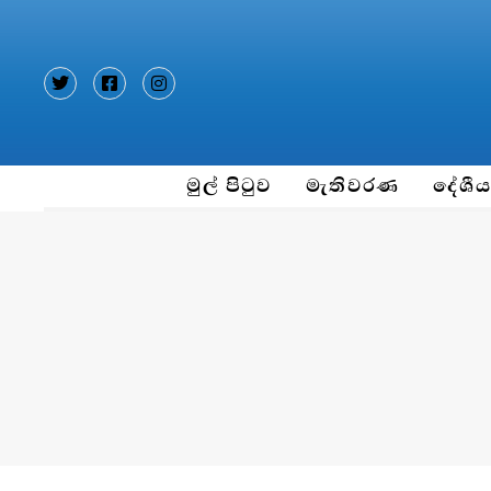
Type and hit enter
මුල් පිටුව
මැතිවරණ
දේශී